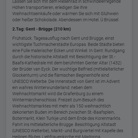
Lassen Sie sich mit dem Riesenrad in schwindelerregende
Höhen transportieren, erledigen Sie Ihre
Weihnachtseinkäufe oder wärmen Sie sich mit Glühwein
oder heißer Schokolade. Abendessen im Hotel. Ü Brüssel.
2.Tag: Gent - Brügge (210 km)
Frühstück. Tagesausflug nach Gent und Brügge, einst
wichtigste Tuchmacherstädte Europas. Beide Städte bieten
eine Fülle malerischer Ecken und Winkel. In Gent: Rundgang
durch die historische Altstadt mit Besichtigung der St.-
Baafs-Kathedrale mit dem berühmten Genter Altar (1432)
der Brüder van Eyck. Der wuchtige Belfried (mittelalterlicher
Glockenturm) und die flämischen Beginenhöfe sind
UNESCO Welterbe. Die Innenstadt von Gent ist im Advent
ein wahres Winterwunderland: neben dem
Weihnachtsmarkt wird die Grafenburg zu einem
Wintermärchenschloss. Freizeit zum Besuch des
Weihnachtsmarktes mit mehr als 150 weihnachtlich
dekorierten Buden im Bereich zwischen St.-Baafsplein,
Botermarkt, Klein Turkije und dem Ende des Korenmarkts.
Fahrt ins mittelalterliche Brügge. Besichtigung Altstadt
(UNESCO Welterbe), Markt- und Burgviertel mit Kapelle des
Heiligen Blutes, Liebfrauenkirche mit Madonna