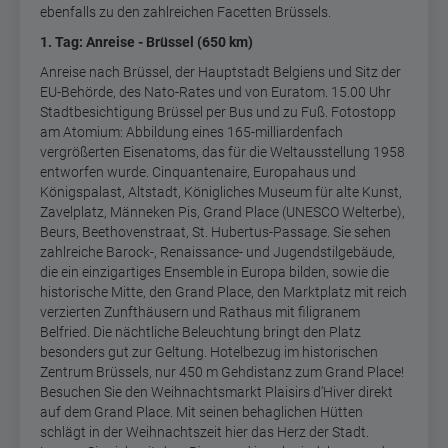
ebenfalls zu den zahlreichen Facetten Brüssels.
1. Tag: Anreise - Brüssel (650 km)
Anreise nach Brüssel, der Hauptstadt Belgiens und Sitz der
EU-Behörde, des Nato-Rates und von Euratom. 15.00 Uhr
Stadtbesichtigung Brüssel per Bus und zu Fuß. Fotostopp
am Atomium: Abbildung eines 165-milliardenfach
vergrößerten Eisenatoms, das für die Weltausstellung 1958
entworfen wurde. Cinquantenaire, Europahaus und
Königspalast, Altstadt, Königliches Museum für alte Kunst,
Zavelplatz, Männeken Pis, Grand Place (UNESCO Welterbe),
Beurs, Beethovenstraat, St. Hubertus-Passage. Sie sehen
zahlreiche Barock-, Renaissance- und Jugendstilgebäude,
die ein einzigartiges Ensemble in Europa bilden, sowie die
historische Mitte, den Grand Place, den Marktplatz mit reich
verzierten Zunfthäusern und Rathaus mit filigranem
Belfried. Die nächtliche Beleuchtung bringt den Platz
besonders gut zur Geltung. Hotelbezug im historischen
Zentrum Brüssels, nur 450 m Gehdistanz zum Grand Place!
Besuchen Sie den Weihnachtsmarkt Plaisirs d’Hiver direkt
auf dem Grand Place. Mit seinen behaglichen Hütten
schlägt in der Weihnachtszeit hier das Herz der Stadt.