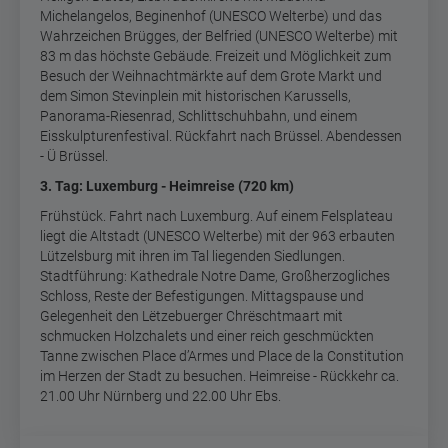
Michelangelos, Beginenhof (UNESCO Welterbe) und das
Wahrzeichen Brügges, der Belfried (UNESCO Welterbe) mit
83 m das höchste Gebäude. Freizeit und Möglichkeit zum
Besuch der Weihnachtmärkte auf dem Grote Markt und
dem Simon Stevinplein mit historischen Karussells,
Panorama-Riesenrad, Schlittschuhbahn, und einem
Eisskulpturenfestival. Rückfahrt nach Brüssel. Abendessen
- Ü Brüssel.
3. Tag: Luxemburg - Heimreise (720 km)
Frühstück. Fahrt nach Luxemburg. Auf einem Felsplateau
liegt die Altstadt (UNESCO Welterbe) mit der 963 erbauten
Lützelsburg mit ihren im Tal liegenden Siedlungen.
Stadtführung: Kathedrale Notre Dame, Großherzogliches
Schloss, Reste der Befestigungen. Mittagspause und
Gelegenheit den Lëtzebuerger Chrëschtmaart mit
schmucken Holzchalets und einer reich geschmückten
Tanne zwischen Place d’Armes und Place de la Constitution
im Herzen der Stadt zu besuchen. Heimreise - Rückkehr ca.
21.00 Uhr Nürnberg und 22.00 Uhr Ebs.