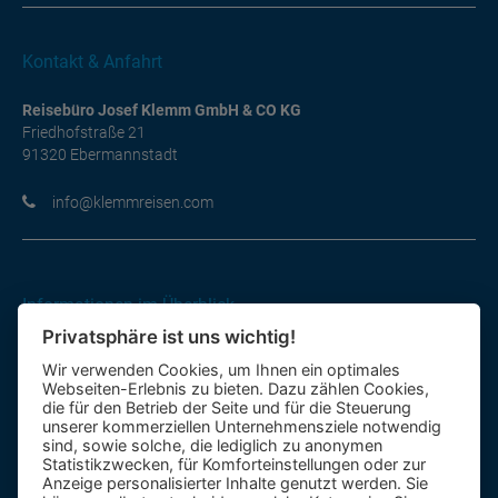
Kontakt & Anfahrt
Reisebüro Josef Klemm GmbH & CO KG
Friedhofstraße 21
91320 Ebermannstadt
moc.nesiermmelk@ofni
Informationen im Überblick
Privatsphäre ist uns wichtig!
Gutscheine
Wir verwenden Cookies, um Ihnen ein optimales
Kontakt-Formular
Webseiten-Erlebnis zu bieten. Dazu zählen Cookies,
Anfahrt
die für den Betrieb der Seite und für die Steuerung
unserer kommerziellen Unternehmensziele notwendig
sind, sowie solche, die lediglich zu anonymen
Mietbus
Statistikzwecken, für Komforteinstellungen oder zur
Anzeige personalisierter Inhalte genutzt werden. Sie
Reisebewertung