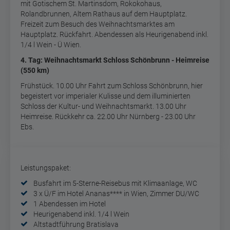
mit Gotischem St. Martinsdom, Rokokohaus,
Rolandbrunnen, Altem Rathaus auf dem Hauptplatz.
Freizeit zum Besuch des Weihnachtsmarktes am
Hauptplatz. Rückfahrt. Abendessen als Heurigenabend inkl.
1/4 l Wein - Ü Wien.
4
. Tag:
Weihnachtsmarkt Schloss Schönbrunn - Heimreise
(550 km)
Frühstück. 10.00 Uhr Fahrt zum Schloss Schönbrunn, hier
begeistert vor imperialer Kulisse und dem illuminierten
Schloss der Kultur- und Weihnachtsmarkt. 13.00 Uhr
Heimreise. Rückkehr ca. 22.00 Uhr Nürnberg - 23.00 Uhr
Ebs.
Leistungspaket:
Busfahrt im 5-Sterne-Reisebus mit Klimaanlage, WC
3 x Ü/F im Hotel Ananas**** in Wien, Zimmer DU/WC
1 Abendessen im Hotel
Heurigenabend inkl. 1/4 l Wein
Altstadtführung Bratislava