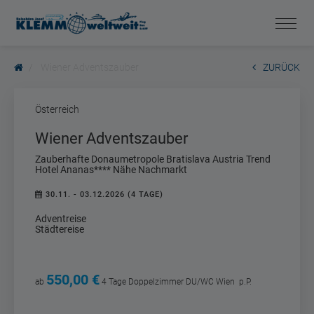
Wiener Adventszauber
ZURÜCK
Österreich
Wiener Adventszauber
Zauberhafte Donaumetropole Bratislava Austria Trend
Hotel Ananas**** Nähe Nachmarkt
30.11. - 03.12.2026 (4 TAGE)
Adventreise
Städtereise
550,00 €
ab
4 Tage
Doppelzimmer DU/WC Wien
p.P.