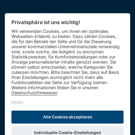
Informationen im Überblick
Privatsphäre ist uns wichtig!
Gutscheine
Wir verwenden Cookies, um Ihnen ein optimales
Kontakt-Formular
Webseiten-Erlebnis zu bieten. Dazu zählen Cookies,
Anfahrt
die für den Betrieb der Seite und für die Steuerung
unserer kommerziellen Unternehmensziele notwendig
sind, sowie solche, die lediglich zu anonymen
Mietbus
Statistikzwecken, für Komforteinstellungen oder zur
Anzeige personalisierter Inhalte genutzt werden. Sie
Reisebewertung
können selbst entscheiden, welche Kategorien Sie
Reiseinformationen A – Z
zulassen möchten. Bitte beachten Sie, dass auf Basis
Ihrer Einstellungen womöglich nicht mehr alle
Funktionalitäten der Seite zur Verfügung stehen.
Weitere Informationen finden Sie in unseren
Datenschutzhinweisen
.
Impressum
1.984 Bäume
992,0t CO
Alle Cookies akzeptieren
2
ID: DE27006
Individuelle Cookie-Einstellungen