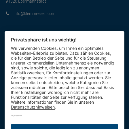
91320 Ebermannstadt
moc.nesiermmelk@ofni
Informationen im Überblick
Privatsphäre ist uns wichtig!
Gutscheine
Wir verwenden Cookies, um Ihnen ein optimales
Kontakt-Formular
Webseiten-Erlebnis zu bieten. Dazu zählen Cookies,
Anfahrt
die für den Betrieb der Seite und für die Steuerung
unserer kommerziellen Unternehmensziele notwendig
sind, sowie solche, die lediglich zu anonymen
Mietbus
Statistikzwecken, für Komforteinstellungen oder zur
Anzeige personalisierter Inhalte genutzt werden. Sie
Reisebewertung
können selbst entscheiden, welche Kategorien Sie
Reiseinformationen A – Z
zulassen möchten. Bitte beachten Sie, dass auf Basis
Ihrer Einstellungen womöglich nicht mehr alle
Funktionalitäten der Seite zur Verfügung stehen.
Weitere Informationen finden Sie in unseren
Datenschutzhinweisen
.
Impressum
1.984 Bäume