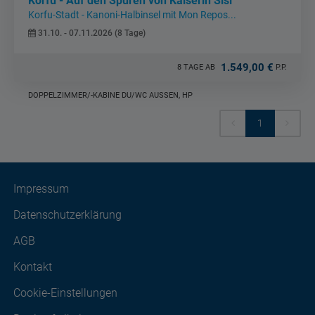
Korfu - Auf den Spuren von Kaiserin Sisi
Korfu-Stadt - Kanoni-Halbinsel mit Mon Repos...
31.10. - 07.11.2026 (8 Tage)
1.549,00 €
8 TAGE AB
P.P.
DOPPELZIMMER/-KABINE DU/WC AUSSEN, HP
1
Impressum
Datenschutzerklärung
AGB
Kontakt
Cookie-Einstellungen