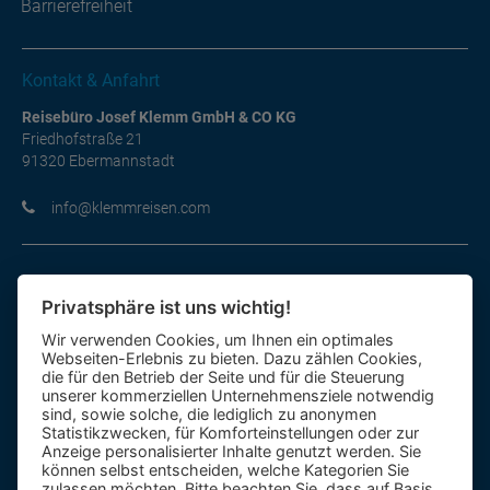
Barrierefreiheit
Kontakt & Anfahrt
Reisebüro Josef Klemm GmbH & CO KG
Friedhofstraße 21
91320 Ebermannstadt
moc.nesiermmelk@ofni
Informationen im Überblick
Privatsphäre ist uns wichtig!
Gutscheine
Wir verwenden Cookies, um Ihnen ein optimales
Kontakt-Formular
Webseiten-Erlebnis zu bieten. Dazu zählen Cookies,
Anfahrt
die für den Betrieb der Seite und für die Steuerung
unserer kommerziellen Unternehmensziele notwendig
sind, sowie solche, die lediglich zu anonymen
Mietbus
Statistikzwecken, für Komforteinstellungen oder zur
Anzeige personalisierter Inhalte genutzt werden. Sie
Reisebewertung
können selbst entscheiden, welche Kategorien Sie
Reiseinformationen A – Z
zulassen möchten. Bitte beachten Sie, dass auf Basis