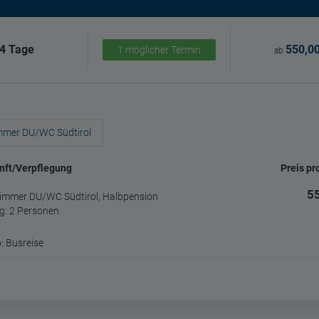
4 Tage
550,00
1 möglicher Termin
ab
mmer DU/WC Südtirol
nft/Verpflegung
Preis pr
55
immer DU/WC Südtirol, Halbpension
g: 2 Personen
: Busreise