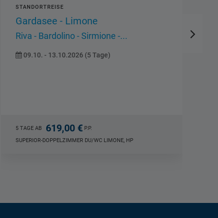
STANDORTREISE
Moldauzauber: Böhmens Perlen
Krummau - Budweis - Frauenberg
-...
21.09. - 24.09.2026 (4 Tage)
619,00 €
4 TAGE AB
P.P.
DOPPELZIMMER DU/WC BÖHMEN, HP