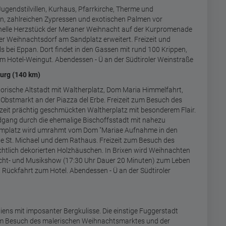
gendstilvillen, Kurhaus, Pfarrkirche, Therme und
, zahlreichen Zypressen und exotischen Palmen vor
onelle Herzstück der Meraner Weihnacht auf der Kurpromenade
r Weihnachtsdorf am Sandplatz erweitert. Freizeit und
 bei Eppan. Dort findet in den Gassen mit rund 100 Krippen,
 im Hotel-Weingut.
Abendessen -
Ü an der Südtiroler Weinstraße
burg (140 km)
orische Altstadt mit Waltherplatz, Dom Maria Himmelfahrt,
bstmarkt an der Piazza del Erbe. Freizeit zum Besuch des
tzeit prächtig geschmückten Waltherplatz mit besonderem Flair.
dgang durch die ehemalige Bischoffsstadt mit nahezu
 Domplatz wird umrahmt vom Dom "Mariae Aufnahme in den
e St. Michael und dem Rathaus. Freizeit zum Besuch des
tlich dekorierten Holzhäuschen. In Brixen wird Weihnachten
Licht- und Musikshow (17:30 Uhr Dauer 20 Minuten) zum Leben
.
Rückfahrt zum Hotel. Abendessen - Ü an der Südtiroler
liens mit imposanter Bergkulisse. Die einstige Fuggerstadt
 zum Besuch des malerischen Weihnachtsmarktes und der