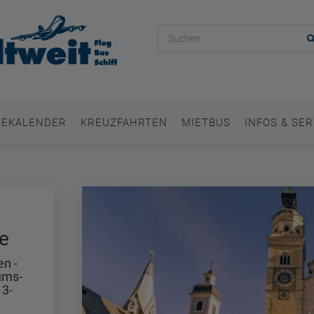
SEKALENDER
KREUZFAHRTEN
MIETBUS
INFOS & SER
e
en -
ums-
 3-