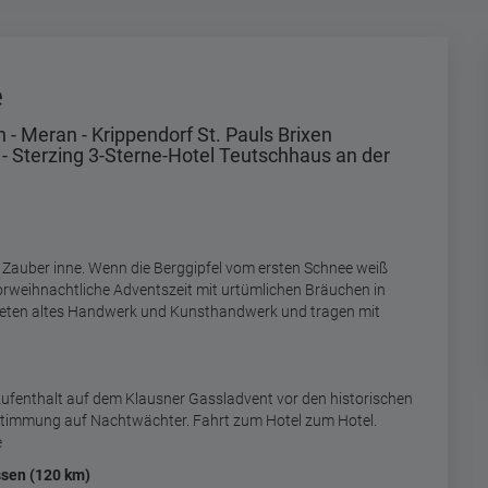
e
 - Meran - Krippendorf St. Pauls Brixen
- Sterzing 3-Sterne-Hotel Teutschhaus an der
 Zauber inne. Wenn die Berggipfel vom ersten Schnee weiß
orweihnachtliche Adventszeit mit urtümlichen Bräuchen in
 bieten altes Handwerk und Kunsthandwerk und tragen mit
Aufenthalt auf dem Klausner Gassladvent vor den historischen
r Stimmung auf Nachtwächter. Fahrt zum Hotel zum Hotel.
e
ssen (120 km)