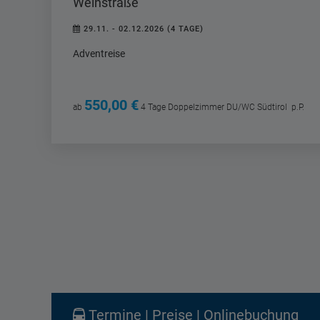
Weinstraße
29.11. - 02.12.2026 (4 TAGE)
Adventreise
550,00 €
ab
4 Tage
Doppelzimmer DU/WC Südtirol
p.P.
Termine | Preise | Onlinebuchung