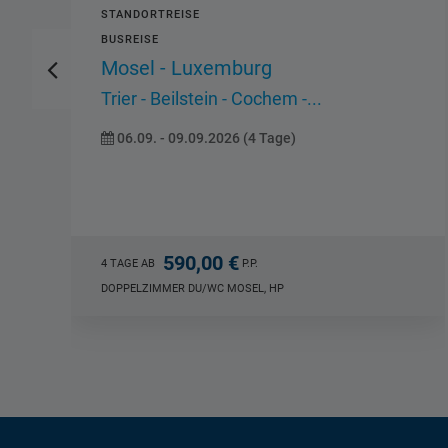
STANDORTREISE
VORSCHAU
FLUGREISE
Gardasee - Limone
Riva - Malcesine - Besuch eines...
16.04. - 20.04.2027 (5 Tage)
599,00 €
5 TAGE AB
P.P.
SUPERIOR-DOPPELZIMMER DU/WC LIMONE, AI