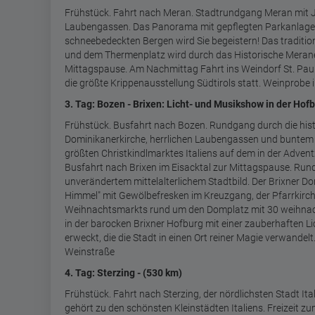
Frühstück. Fahrt nach Meran. Stadtrundgang Meran mit Ju
Laubengassen. Das Panorama mit gepflegten Parkanlagen
schneebedeckten Bergen wird Sie begeistern! Das traditi
und dem Thermenplatz wird durch das Historische Merane
Mittagspause. Am Nachmittag Fahrt ins Weindorf St. Pauls
die größte Krippenausstellung Südtirols statt. Weinprobe
3. Tag: Bozen - Brixen: Licht- und Musikshow in der Hof
Frühstück. Busfahrt nach Bozen. Rundgang durch die hist
Dominikanerkirche, herrlichen Laubengassen und buntem O
größten Christkindlmarktes Italiens auf dem in der Adven
Busfahrt nach Brixen im Eisacktal zur Mittagspause. Run
unverändertem mittelalterlichem Stadtbild. Der Brixner
Himmel" mit Gewölbefresken im Kreuzgang, der Pfarrkirch
Weihnachtsmarkts rund um den Domplatz mit 30 weihnach
in der barocken Brixner Hofburg mit einer zauberhaften 
erweckt, die die Stadt in einen Ort reiner Magie verwandelt
Weinstraße
4. Tag: Sterzing - (530 km)
Frühstück. Fahrt nach Sterzing, der nördlichsten Stadt Ita
gehört zu den schönsten Kleinstädten Italiens. Freizeit