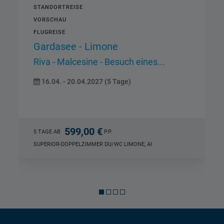
STANDORTREISE
Gardasee - Limone
Riva - Bardolino - Sirmione -...
09.10. - 13.10.2026 (5 Tage)
619,00 €
5 TAGE AB
P.P.
SUPERIOR-DOPPELZIMMER DU/WC LIMONE, HP