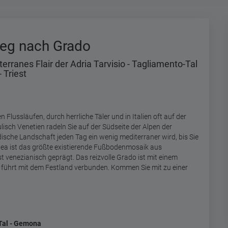
eg nach Grado
ranes Flair der Adria Tarvisio - Tagliamento-Tal
 Triest
Flussläufen, durch herrliche Täler und in Italien oft auf der
lisch Venetien radeln Sie auf der Südseite der Alpen der
ndische Landschaft jeden Tag ein wenig mediterraner wird, bis Sie
ea ist das größte existierende Fußbodenmosaik aus
st venezianisch geprägt.
D
as reizvolle Grado ist mit einem
 führt mit dem Festland verbunden. Kommen Sie mit zu einer
-Tal - Gemona