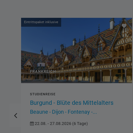
Eintrittspaket inklusive
FRANKREICH
STUDIENREISE
Schlösser der Loire
Märchenhafte Schlösser im Garten
FrankreichsVillandry -...
04.09. - 09.09.2026 (6 Tage)