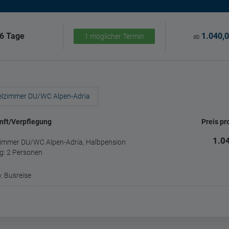
6 Tage
1.040,0
1 möglicher Termin
ab
elzimmer DU/WC Alpen-Adria
nft/Verpflegung
Preis pr
1.0
immer DU/WC Alpen-Adria, Halbpension
g: 2 Personen
: Busreise