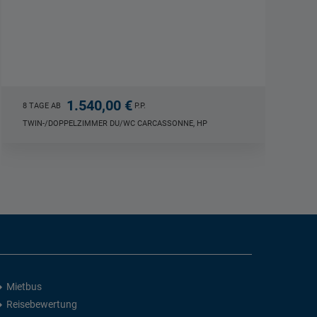
Sixtinische Kapelle - Petersdom -
Forum...
02.03. - 06.03.2027 (5 Tage)
1.549,00 €
5 TAGE AB
P.P.
DOPPELZIMMER DU/WC ROM, HP
Mietbus
Reisebewertung