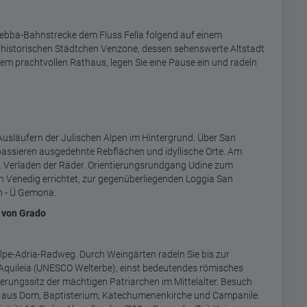
tebba-Bahnstrecke dem Fluss Fella folgend auf einem
historischen Städtchen Venzone, dessen sehenswerte Altstadt
 prachtvollen Rathaus, legen Sie eine Pause ein und radeln
Ausläufern der Julischen Alpen im Hintergrund. Über San
assieren ausgedehnte Rebflächen und idyllische Orte. Am
l. Verladen der Räder. Orientierungsrundgang Udine zum
 Venedig errichtet, zur gegenüberliegenden Loggia San
en - Ü Gemona.
t von Grado
pe-Adria-Radweg. Durch Weingärten radeln Sie bis zur
quileia (UNESCO Welterbe), einst bedeutendes römisches
rungssitz der mächtigen Patriarchen im Mittelalter. Besuch
le aus Dom, Baptisterium, Katechumenenkirche und Campanile.