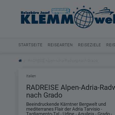
STARTSEITE
REISEARTEN
REISEZIELE
REI
RADREISE Alpen-Adria-Radweg nach Grado
Italien
RADREISE Alpen-Adria-Rad
nach Grado
Beeindruckende Kärntner Bergwelt und
mediterranes Flair der Adria Tarvisio -
Tagliamento-Tal - Udine - Aquileia - Grado -