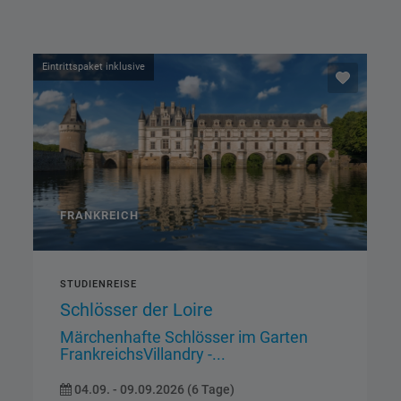
Eintrittspaket inklusive
FRANKREICH
STUDIENREISE
Canal du Midi - Carcassonne
Le Puy-en-Velay - “Viaduc de
Millau”...
24.10. - 31.10.2026 (8 Tage)