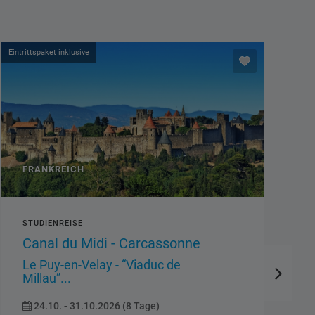
Eintrittspaket inklusive
ITALIEN
FLUGREISE
STANDORTREISE
VORSCHAU
STÄDTEREISE
Rom