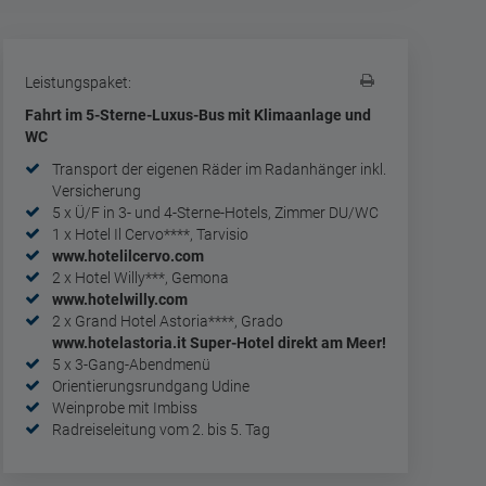
Leistungspaket:
Fahrt im 5-Sterne-Luxus-Bus mit Klimaanlage und
WC
Transport der eigenen Räder im Radanhänger inkl.
Versicherung
5 x Ü/F in 3- und 4-Sterne-Hotels, Zimmer DU/WC
1 x Hotel Il Cervo****, Tarvisio
www.hotelilcervo.com
2 x Hotel Willy***, Gemona
www.hotelwilly.com
2 x Grand Hotel Astoria****, Grado
www.hotelastoria.it Super-Hotel direkt am Meer!
5 x 3-Gang-Abendmenü
Orientierungsrundgang Udine
Weinprobe mit Imbiss
Radreiseleitung vom 2. bis 5. Tag