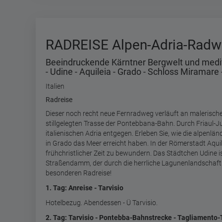
RADREISE Alpen-Adria-Radw
Beeindruckende Kärntner Bergwelt und mediter
- Udine - Aquileia - Grado - Schloss Miramare -
Italien
Radreise
Dieser noch recht neue Fernradweg verläuft an malerischen 
stillgelegten Trasse der Pontebbana-Bahn. Durch Friaul-Ju
italienischen Adria entgegen. Erleben Sie, wie die alpenlä
in Grado das Meer erreicht haben.
In
der Römerstadt Aquil
frühchristlicher Zeit zu bewundern. Das Städtchen Udine i
Straßendamm, der durch die herrliche Lagunenlandschaft
besonderen Radreise!
1. Tag: Anreise - Tarvisio
Hotelbezug. Abendessen - Ü Tarvisio.
2. Tag: Tarvisio - Pontebba-Bahnstrecke - Tagliamento