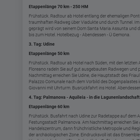
Etappenlänge 70 km - 250 HM
Frühstück. Radtour ab Hotel entlang der ehemaligen Pon
traumhaften Radweg über Viadukte und durch Tunnel. Im 
geprägt wird von seinem Dom Santa Maria Assunta und dem
bis zum Hotel. Hotelbezug - Abendessen - Ü Gemona.
3. Tag: Udine
Etappenlänge 50 km
Frühstück. Radtour ab Hotel nach Süden, mit den letzten 
Floreano radeln Sie auf gut ausgebauten Radwegen und p
Nachmittag erreichen Sie Udine, die Hauptstadt des Friau
Palazzo Comunale nach dem Vorbild des Dogenpalastes in
Giovanni mit Uhrturm. Busrückfahrt ins Hotel. Abendess
4. Tag: Palmanova - Aquileia - in die Lagunenlandschaf
Etappenlänge 60 km
Frühstück. Busfahrt nach Udine zur Radetappe auf dem Al
Festungsstadt Palmanova. Am Nachmittag erreichen Sie A
Handelszentrum, dann frühchristliche Metropole und Regie
der archäologischen Zone. Eindrucksvoll ist das Ensemb