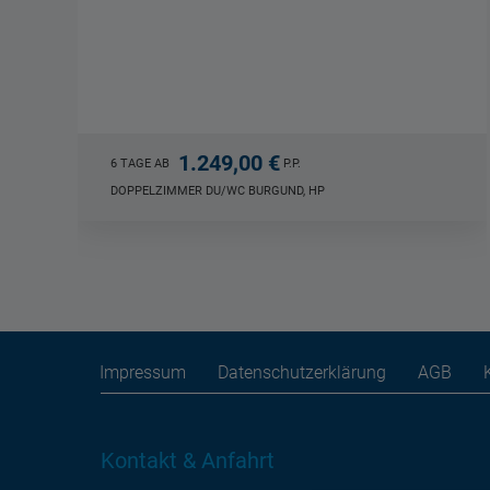
1.399,00 €
6 TAGE AB
P.P.
TWIN-/DOPPELZIMMER DU/WC LOIRE, HP, ÜF
Impressum
Datenschutzerklärung
AGB
Kontakt & Anfahrt