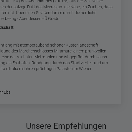
intritt 12 €) des Abendlandes (700 m²) aus der Zeit Kaiser
nen der salzige Duft des Meeres um die Nase, ein Zeichen, dass
 fern ist. Über einen Straßendamm durch die herrliche
merbezug - Abendessen - Ü Grado.
ndschaft
entlang mit atemberaubend schöner Küstenlandschaft.
htigung des Märchenschlosses Miramare, einem prunkvollen
h. eine der reichsten Metropolen und ist geprägt durch sechs
g als Freihafen. Rundgang durch das Stadtviertel rund um
à d’Italia mit ihren prächtigen Palästen im Wiener
hr Ebs.
Unsere Empfehlungen