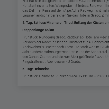
Hier hat sich das größte altchristliche Fußbodenmosaik (E
Konstantins erhalten. Weinprobe mit Imbiss. Bald weht Ih
das Ziel Ihrer Reise auf dem Alpe Adria Radweg nicht mehr
Lagunenlandschaft erreichen Sie das Hotel in Grado. Zim
5. Tag: Schloss Miramare - Triest Entlang der Küstenla
Etappenlänge 45 km
Frühstück. Rundgang Grado. Radtour ab Hotel: am Meer 
Verladen der Räder in Sistiana. Busfahrt zur Außenbesic
Adelswohnsitz. Weiter nach Triest. Die Stadt war im 19. J
Jahrhunderte Habsburgermonarchie und der Sonderstellun
den Canale Grande und die zum Meer geöffnete Piazza Unit
Ringstraßenstil. Abendessen - Ü Grado.
6. Tag: Heimreise
Frühstück. Heimreise. Rückkehr N ca. 19.00 Uhr – 20.00 U