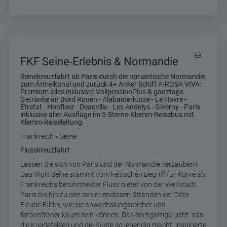
FKF Seine-Erlebnis & Normandie
Seinekreuzfahrt ab Paris durch die romantische Normandie
zum Ärmelkanal und zurück 4+ Anker Schiff A-ROSA VIVA:
Premium alles inklusive: VollpensionPlus & ganztags
Getränke an Bord Rouen - Alabasterküste - Le Havre -
Étretat - Honfleur - Deauville - Les Andelys - Giverny - Paris
inklusive aller Ausflüge im 5-Sterne-Klemm-Reisebus mit
Klemm-Reiseleitung
Frankreich » Seine
Flusskreuzfahrt
Lassen Sie sich von Paris und der Normandie verzaubern!
Das Wort Seine stammt vom keltischen Begriff für Kurve ab.
Frankreichs berühmtester Fluss bietet von der Weltstadt
Paris bis hin zu den schier endlosen Stränden der Côte
Fleurie Bilder, wie sie abwechslungsreicher und
farbenfroher kaum sein können. Das einzigartige Licht, das
die Kreidefelsen und die Küste so lebendig macht, inspirierte