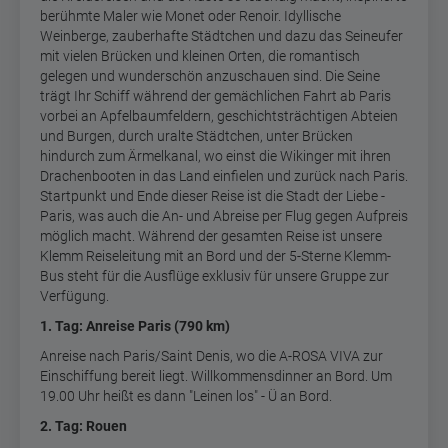
berühmte Maler wie Monet oder Renoir. Idyllische
Weinberge, zauberhafte Städtchen und dazu das Seineufer
mit vielen Brücken und kleinen Orten, die romantisch
gelegen und wunderschön anzuschauen sind. Die Seine
trägt Ihr Schiff während der gemächlichen Fahrt ab Paris
vorbei an Apfelbaumfeldern, geschichtsträchtigen Abteien
und Burgen, durch uralte Städtchen, unter Brücken
hindurch zum Ärmelkanal, wo einst die Wikinger mit ihren
Drachenbooten in das Land einfielen und zurück nach Paris.
Startpunkt und Ende dieser Reise ist die Stadt der Liebe -
Paris, was auch die An- und Abreise per Flug gegen Aufpreis
möglich macht. Während der gesamten Reise ist unsere
Klemm Reiseleitung mit an Bord und der 5-Sterne Klemm-
Bus steht für die Ausflüge exklusiv für unsere Gruppe zur
Verfügung.
1. Tag: Anreise Paris (790 km)
Anreise nach Paris/Saint Denis, wo die A-ROSA VIVA zur
Einschiffung bereit liegt. Willkommensdinner an Bord. Um
19.00 Uhr heißt es dann "Leinen los" - Ü an Bord.
2. Tag: Rouen