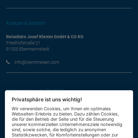
Kontakt & Anfahrt
Reisebüro Josef Klemm GmbH & CO KG
Friedhofstraße 21
91320 Ebermannstadt
moc.nesiermmelk@ofni
Informationen im Überblick
Privatsphäre ist uns wichtig!
Gutscheine
Wir verwenden Cookies, um Ihnen ein optimales
Kontakt-Formular
Webseiten-Erlebnis zu bieten. Dazu zählen Cookies,
Anfahrt
die für den Betrieb der Seite und für die Steuerung
unserer kommerziellen Unternehmensziele notwendig
sind, sowie solche, die lediglich zu anonymen
Mietbus
Statistikzwecken, für Komforteinstellungen oder zur