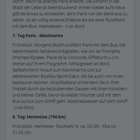
Schiff, bevor es abends Paris erreicht. Die Einfahrt in die
Stadt der Liebe ist beeindruckend! Immer wieder aufs Neue
gibt es etwas zu entdecken, denn Paris von der Seine aus zu
sehen, ist ein völlig anderes Erlebnis als bei einer Rundfahrt
mit dem Bus. Abendessen - Ü an Bord.
7. Tag Paris - Montmartre
Frühstück. Morgens Stadtrundfahrt Paris mit dem Bus. Die
bekanntesten Sehenswürdigkeiten, wie Arc de Triomphe,
Champs-Elysées, Place de la Concorde, Eiffelturm u.v.m.
stehen auf Ihrem Programm. Mittagessen an Bord.
Seilbahnfahrt hinauf zum Montmartre und zur
sehenswerten Basilika Sacré Cœur, die Sie auch von innen
bestaunen können. Anschließend schlendern Sie in Ihrer
Freizeit durch die bezaubernden Gassen mit ihren Künstlern
und kleinen Cafés, bevor es wieder hinunter und mit dem
Bus zurück zum Schiff geht. Abschiedsessen auf dem Schiff
- Ü an Bord.
8. Tag: Heimreise (790 km)
Frühstück. Heimreise - Rückkehr N. ca. 20 Uhr - Ebs ca.
21.00 Uhr