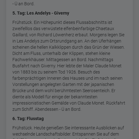
- Ü an Bord.
5. Tag: Les Andelys - Giverny
Frühstück. Ein Höhepunkt dieses Flussabschnitts ist
zweifelllos das verwüstete elfenbeinfarbige Chaetaux
Gaillard, von Richard Löwenherz erbaut. Morgens legen Sie
in Les Andelys zum Ortsrundgang an. An den Uferhängen
scheinen die hellen Kalkklippen durch das Grün der Wiesen.
Dicht am Fluss, unterhalb der Klippen, stehen kleine
Fachwerkhäuser. Mittagessen an Bord. Nachmittags
Busfahrt nach Giverny. Hier lebte der Maler Claude Monet
von 1883 bis zu seinem Tod 1926. Besuch des
farbenprächtigen Inneren des Hauses und im nach seinen
Vorstellungen angelegten Garten mit der japanischen
Brücke und dem wohl berühmtesten Seerosenteich. Er
diente als Modell für einige der bekanntesten
impressionistischen Gemälde von Claude Monet. Rückfahrt
zum Schiff. Abendessen - Ü an Bord.
6. Tag: Flusstag
Frühstück. Heute genießen Sie interessante Ausblicken auf
wechselnde Landschaftsbilder. Entspannen Sie auf dem