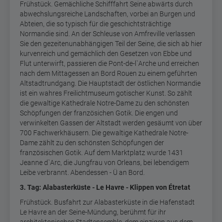
Frühstück. Gemächliche Schifffahrt Seine abwärts durch
abwechslungsreiche Landschaften, vorbei an Burgen und
Abteien, die so typisch für die geschichtsträchtige
Normandie sind. An der Schleuse von Amfreville verlassen
Sie den gezeitenunabhängigen Teil der Seine, die sich ab hier
kurvenreich und gemächlich den Gesetzen von Ebbe und
Flut unterwirft, passieren die Pont-de-l`Arche und erreichen
nach dem Mittagessen an Bord Rouen zu einem geführten
Altstadtrundgang. Die Hauptstadt der östlichen Normandie
ist ein wahres Freilichtmuseum gotischer Kunst. So zählt
die gewaltige Kathedrale Notre-Dame zu den schönsten
Schöpfungen der französichen Gotik. Die engen und
verwinkelten Gassen der Altstadt werden gesäumt von über
700 Fachwerkhäusern. Die gewaltige Kathedrale Notre-
Dame zählt zu den schönsten Schöpfungen der
französischen Gotik. Auf dem Marktplatz wurde 1431
Jeanne d`Arc, die Jungfrau von Orleans, bei lebendigem
Leibe verbrannt. Abendessen - Ü an Bord.
3. Tag: Alabasterküste - Le Havre - Klippen von Étretat
Frühstück. Busfahrt zur Alabasterküste in die Hafenstadt
Le Havre an der Seine-Mündung, berühmt für ihr