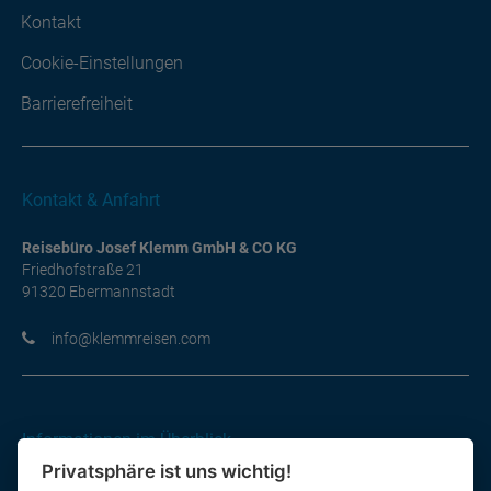
Kontakt
Cookie-Einstellungen
Barrierefreiheit
Kontakt & Anfahrt
Reisebüro Josef Klemm GmbH & CO KG
Friedhofstraße 21
91320 Ebermannstadt
moc.nesiermmelk@ofni
Informationen im Überblick
Privatsphäre ist uns wichtig!
Gutscheine