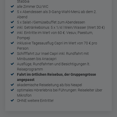
Stabbia
alle Zimmer DU/WC
5 x Abendessen als 3-Gang-Wahl-Menü ab dem 2.
Abend
5 x Salat-/Gemüsebuffet zum Abendessen
inkl. Getränkebonus:
5 x 1/4 l Wein/Wasser (Wert 30 €)
inkl. Eintritte im Wert von 60 €:
Vesuv, Paestum,
Pompeji
inklusive Tagesausflug Capri im Wert von 70 € pro
Person:
Schifffahrt zur Insel Capri inkl. Rundfahrt mit
Minibussen bis Anacapri
Ausflüge, Rundfahrten und Besichtigungen lt.
Reiseprogramm
Fahrt im örtlichen Reisebus, der Gruppengrösse
angepasst
akademische Reiseleitung ab/bis Neapel
optimales Hörerlebnis bei Führungen: Reiseleiter über
Mikrofon
OHNE weitere Eintritte!