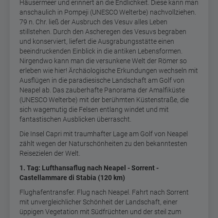
Häusermeer und erinnert an die Endlichkeit. Diese kann man
anschaulich in Pompeji (UNESCO Welterbe) nachvollziehen.
79 n. Chr. ließ der Ausbruch des Vesuv alles Leben
stillstehen. Durch den Ascheregen des Vesuvs begraben
und konserviert, liefert die Ausgrabungsstätte einen
beeindruckenden Einblick in die antiken Lebensformen.
Nirgendwo kann man die versunkene Welt der Römer so
erleben wie hier! Ärchäologische Erkundungen wechseln mit
Ausflügen in die paradiesische Landschaft am Golf von
Neapel ab. Das zauberhafte Panorama der Amalfiküste
(UNESCO Welterbe) mit der berühmten Küstenstraße, die
sich wagemutig die Felsen entlang windet und mit
fantastischen Ausblicken überrascht.
Die Insel Capri mit traumhafter Lage am Golf von Neapel
zählt wegen der Naturschönheiten zu den bekanntesten
Reisezielen der Welt.
1. Tag: Lufthansaflug nach Neapel - Sorrent -
Castellammare di Stabia (120 km)
Flughafentransfer. Flug nach Neapel. Fahrt nach Sorrent
mit unvergleichlicher Schönheit der Landschaft, einer
üppigen Vegetation mit Südfrüchten und der steil zum