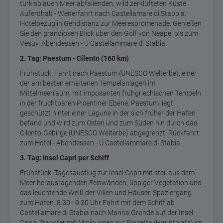
türkisblauen Meer abfallenden, wild zerklüfteten Küste.
Aufenthalt - Weiterfahrt nach Castellamare di Stabbia.
Hotelbezug in Gehdistanz zur Meerespromenade. Genießen
Sie den grandiosen Blick über den Golf von Neapel bis zum
Vesuv. Abendessen - Ü Castellammare di Stabia.
2. Tag: Paestum - Cilento (160 km)
Frühstück. Fahrt nach Paestum (UNESCO Welterbe), einer
der am besten erhaltenen Tempelanlagen im
Mittelmeerraum, mit imposanten frühgriechischen Tempeln
in der fruchtbaren Picentiner Ebene. Paestum liegt
geschützt hinter einer Lagune in der sich früher der Hafen
befand und wird zum Osten und zum Süden hin durch das
Cilento-Gebirge (UNESCO Welterbe) abgegrenzt. Rückfahrt
zum Hotel - Abendessen - Ü Castellammare di Stabia.
3. Tag: Insel Capri per Schiff
Frühstück. Tagesausflug zur Insel Capri mit steil aus dem
Meer herausragenden Felswänden, üppiger Vegetation und
das leuchtende Weiß der Villen und Häuser. Spaziergang
zum Hafen. 8.30 - 9.30 Uhr Fahrt mit dem Schiff ab
Castellamare di Stabia nach Marina Grande auf der Insel
Capri. Transfer mit Minibussen zur Piazetta (Hauptplatz) im