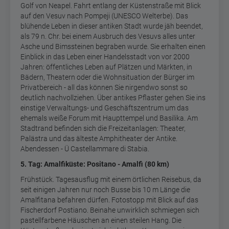
Golf von Neapel. Fahrt entlang der Küstenstraße mit Blick
auf den Vesuv nach Pompeji (UNESCO Welterbe). Das
blühende Leben in dieser antiken Stadt wurde jäh beendet,
als 79 n. Chr. bei einem Ausbruch des Vesuvs alles unter
Asche und Bimssteinen begraben wurde. Sie erhalten einen
Einblick in das Leben einer Handelsstadt von vor 2000
Jahren: öffentliches Leben auf Plätzen und Märkten, in
Bädern, Theatern oder die Wohnsituation der Bürger im
Privatbereich - all das können Sie nirgendwo sonst so
deutlich nachvollziehen. Über antikes Pflaster gehen Sie ins
einstige Verwaltungs- und Geschäftszentrum um das
ehemals weiße Forum mit Haupttempel und Basilika. Am
Stadtrand befinden sich die Freizeitanlagen: Theater,
Palästra und das älteste Amphitheater der Antike.
Abendessen - Ü Castellammare di Stabia.
5. Tag: Amalfiküste: Positano - Amalfi (80 km)
Frühstück. Tagesausflug mit einem örtlichen Reisebus, da
seit einigen Jahren nur noch Busse bis 10 m Länge die
Amalfitana befahren dürfen. Fotostopp mit Blick auf das
Fischerdorf Postiano. Beinahe unwirklich schmiegen sich
pastellfarbene Häuschen an einen steilen Hang. Die