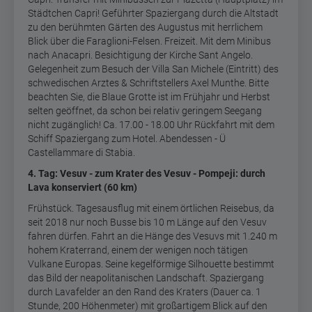
Städtchen Capri! Geführter Spaziergang durch die Altstadt
zu den berühmten Gärten des Augustus mit herrlichem
Blick über die Faraglioni-Felsen. Freizeit. Mit dem Minibus
nach Anacapri. Besichtigung der Kirche Sant Angelo.
Gelegenheit zum Besuch der Villa San Michele (Eintritt) des
schwedischen Arztes & Schriftstellers Axel Munthe. Bitte
beachten Sie, die Blaue Grotte ist im Frühjahr und Herbst
selten geöffnet, da schon bei relativ geringem Seegang
nicht zugänglich! Ca. 17.00 - 18.00 Uhr Rückfahrt mit dem
Schiff Spaziergang zum Hotel. Abendessen - Ü
Castellammare di Stabia.
4. Tag: Vesuv - zum Krater des Vesuv - Pompeji: durch
Lava konserviert (60 km)
Frühstück. Tagesausflug mit einem örtlichen Reisebus, da
seit 2018 nur noch Busse bis 10 m Länge auf den Vesuv
fahren dürfen. Fahrt an die Hänge des Vesuvs mit 1.240 m
hohem Kraterrand, einem der wenigen noch tätigen
Vulkane Europas. Seine kegelförmige Silhouette bestimmt
das Bild der neapolitanischen Landschaft. Spaziergang
durch Lavafelder an den Rand des Kraters (Dauer ca. 1
Stunde, 200 Höhenmeter) mit großartigem Blick auf den