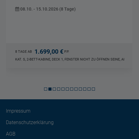
Sizilien
Monreale - Palermo - Agrigent -...
12.03. - 19.03.2027 (8 Tage)
1.699,00 €
8 TAGE AB
P.P.
DOPPELZIMMER DU/WC SIZILIEN, HP
Impressum
Datenschutzerklärung
AGB