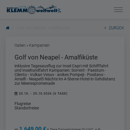
Golf von Neapel - Amalfiküste
ZURÜCK
Italien » Kampanien
Golf von Neapel - Amalfiküste
inklusive Tagesausflug zur Insel Capri mit Schifffahrt
und Inselrundfahrt Kampanien: Sorrent - Paestum -
Cilento - Vulkan Vesuv - anikes Pompeji - Positano -
Amalfi - Neapel5 Nächte im 4-Sterne-Hotel in Gehdistanz
zur Meerespromenade
20.10. - 25.10.2026 (6 TAGE)
Flugreise
Standortreise
1.649,00 €
ab
6 Tage
Doppelzimmer DU/WC
p.P.