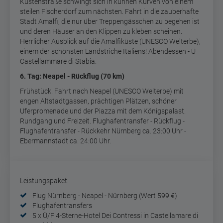
Küstenstraße schwingt sich in kühnen Kurven von einem
steilen Fischerdorf zum nächsten. Fahrt in die zauberhafte
Stadt Amalfi, die nur über Treppengässchen zu begehen ist
und deren Häuser an den Klippen zu kleben scheinen.
Herrlicher Ausblick auf die Amalfiküste (UNESCO Welterbe),
einem der schönsten Landstriche Italiens! Abendessen - Ü
Castellammare di Stabia.
6. Tag: Neapel - Rückflug (70 km)
Frühstück. Fahrt nach Neapel (UNESCO Welterbe) mit
engen Altstadtgassen, prächtigen Plätzen, schöner
Uferpromenade und der Piazza mit dem Königspalast.
Rundgang und Freizeit. Flughafentransfer - Rückflug -
Flughafentransfer - Rückkehr Nürnberg ca. 23:00 Uhr -
Ebermannstadt ca. 24:00 Uhr.
Leistungspaket:
Flug Nürnberg - Neapel - Nürnberg (Wert 599 €)
Flughafentransfers
5 x Ü/F 4-Sterne-Hotel Dei Contressi in Castellamare di