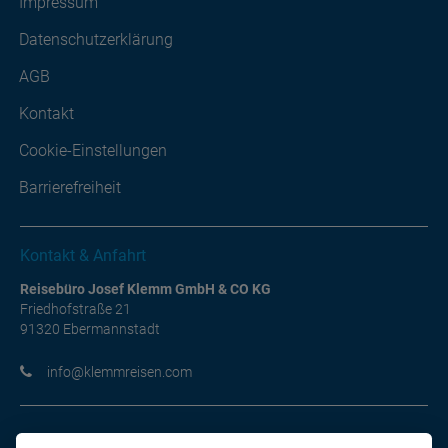
Impressum
Datenschutzerklärung
AGB
Kontakt
Cookie-Einstellungen
Barrierefreiheit
Kontakt & Anfahrt
Reisebüro Josef Klemm GmbH & CO KG
Friedhofstraße 21
91320 Ebermannstadt
moc.nesiermmelk@ofni
Informationen im Überblick