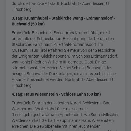
durch die barocke Altstadt. Rückfahrt - Abendessen. Ü
Hirschberg.
3.Tag: Krummhübel - Stabkirche Wang - Erdmannsdorf -
Buchwald (50 km)
Frühstück. Besuch des Ferienortes Krummhübel, direkt
unterhalb der Schneekoppe. Besichtigung der berühmten
Stabkirche. Fahrt nach Zillerthal-Erdmannsdorf. Im
Museum Haus Tirol erfahren Sie mehr von der Geschichte
der Emigranten. Gleich nebenan, im Schloss Erdmannsdorf,
war König Friedrich Wilhelm III. gerne zu Gast. Einige
Kilometer weiter erreichen Sie bei Schloss Buchwald die
riesigen Buchwalder Parkanlagen, die als das „schlesische
Arkadien“ bezeichnet werden. Rückfahrt - Abendessen. Ü
Hirschberg.
4
.Tag: Haus Wiesenstein - Schloss Lähn (60 km)
Frühstück. Fahrt in den ältesten Kurort Schlesiens, Bad
Warmbrunn. Weiterfahrt über die schmale
Riesengebirgsstraße nach Agnetendorf, wo Sie in idyllischer
Waldeinsamkeit Gerhart Hauptmanns Haus Wiesenstein
erreichen. Die Gewölbehalle mit ihren leuchtenden