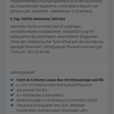
Freskenmalereien im Eingangsbereich wird sehr zutreffend
als „Paradieshalle“ bezeichnet. Anschließend Besuch von
Schloss Lähn. Rückfahrt - Abendessen. Ü Hirschberg.
5
.Tag: Görlitz-Heimreise (460 km)
Heimreise. Görlitz erwartet Sie mit unzähligen
architektonischen Kostbarkeiten. Altstadtführung mit
restaurierten Baudenkmälern verschiedener Stilepochen.
Hinter dem Reichenbacher Turm öffnet sich der vom Barock
geprägte Obermarkt. Mittagspause. Rückkehr Nürnberg ca.
19.00 Uhr - Ebs 20.00 Uhr.
Leistungspaket:
Fahrt im 5-Sterne-Luxus-Bus mit Klimaanlage und WC
4 x Ü/F im 3-Sterne-Hotel Schlosshotel Paulinum
alle Zimmer DU/WC
4 x Abendessen 3-Gang-Menü
Stadtführungen in Hirschberg, Krummhübel, Görlitz
inklusive Eintrittspaket Wert 50 €:
Schlösser:
Fürstenstein, Erdmannsdorf, Buchwald, Lähn,