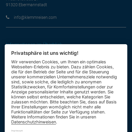
91320 Ebermannstadt
moc.nesiermmelk@ofni
Informationen im Überblick
Privatsphäre ist uns wichtig!
Gutscheine
Wir verwenden Cookies, um Ihnen ein optimales
Kontakt-Formular
Webseiten-Erlebnis zu bieten. Dazu zählen Cookies,
Anfahrt
die für den Betrieb der Seite und für die Steuerung
unserer kommerziellen Unternehmensziele notwendig
sind, sowie solche, die lediglich zu anonymen
Mietbus
Statistikzwecken, für Komforteinstellungen oder zur
Anzeige personalisierter Inhalte genutzt werden. Sie
Reisebewertung
können selbst entscheiden, welche Kategorien Sie
Reiseinformationen A – Z
zulassen möchten. Bitte beachten Sie, dass auf Basis
Ihrer Einstellungen womöglich nicht mehr alle
Funktionalitäten der Seite zur Verfügung stehen.
Weitere Informationen finden Sie in unseren
Datenschutzhinweisen
.
Impressum