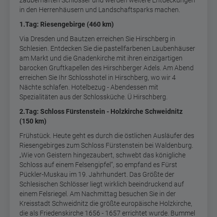
zauberhaften Schlösser und werden weitere Entdeckungen
in den Herrenhäusern und Landschaftsparks machen.
1.Tag: Riesengebirge (460 km)
Via Dresden und Bautzen erreichen Sie Hirschberg in
Schlesien. Entdecken Sie die pastellfarbenen Laubenhäuser
am Markt und die Gnadenkirche mit ihren einzigartigen
barocken Gruftkapellen des Hirschberger Adels. Am Abend
erreichen Sie Ihr Schlosshotel in Hirschberg, wo wir 4
Nächte schlafen. Hotelbezug - Abendessen mit
Spezialitäten aus der Schlossküche. Ü Hirschberg.
2.Tag: Schloss Fürstenstein - Holzkirche Schweidnitz
(150 km)
Frühstück. Heute geht es durch die östlichen Ausläufer des
Riesengebirges zum Schloss Fürstenstein bei Waldenburg.
„Wie von Geistern hingezaubert, schwebt das königliche
Schloss auf einem Felsengipfel“, so empfand es Fürst
Pückler-Muskau im 19. Jahrhundert. Das Größte der
Schlesischen Schlösser liegt wirklich beeindruckend auf
einem Felsriegel. Am Nachmittag besuchen Sie in der
Kreisstadt Schweidnitz die größte europäische Holzkirche,
die als Friedenskirche 1656 - 1657 errichtet wurde. Bummel