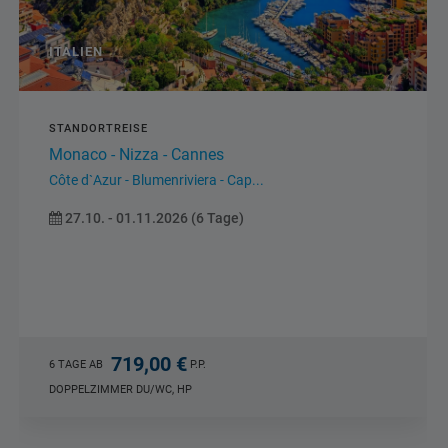
ITALIEN
STANDORTREISE
Lago Maggiore - Mailand
Zugfahrt Centovallibahn von Domodosso
Locarno...
05.10. - 09.10.2026 (5 Tage)
719,00 €
5 TAGE AB
P.P.
DOPPELZIMMER DU/WC, HP