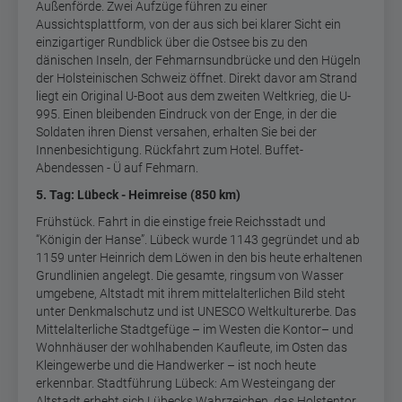
Außenförde. Zwei Aufzüge führen zu einer
Aussichtsplattform, von der aus sich bei klarer Sicht ein
einzigartiger Rundblick über die Ostsee bis zu den
dänischen Inseln, der Fehmarnsundbrücke und den Hügeln
der Holsteinischen Schweiz öffnet. Direkt davor am Strand
liegt ein Original U-Boot aus dem zweiten Weltkrieg, die U-
995. Einen bleibenden Eindruck von der Enge, in der die
Soldaten ihren Dienst versahen, erhalten Sie bei der
Innenbesichtigung. Rückfahrt zum Hotel. Buffet-
Abendessen - Ü auf Fehmarn.
5. Tag: Lübeck - Heimreise (850 km)
Frühstück. Fahrt in die einstige freie Reichsstadt und
“Königin der Hanse”. Lübeck wurde 1143 gegründet und ab
1159 unter Heinrich dem Löwen in den bis heute erhaltenen
Grundlinien angelegt. Die gesamte, ringsum von Wasser
umgebene, Altstadt mit ihrem mittelalterlichen Bild steht
unter Denkmalschutz und ist UNESCO Weltkulturerbe. Das
Mittelalterliche Stadtgefüge – im Westen die Kontor– und
Wohnhäuser der wohlhabenden Kaufleute, im Osten das
Kleingewerbe und die Handwerker – ist noch heute
erkennbar. Stadtführung Lübeck: Am Westeingang der
Altstadt erhebt sich Lübecks Wahrzeichen, das Holstentor.