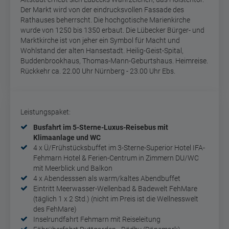
Der Markt wird von der eindrucksvollen Fassade des
Rathauses beherrscht. Die hochgotische Marienkirche
wurde von 1250 bis 1350 erbaut. Die Lübecker Bürger- und
Marktkirche ist von jeher ein Symbol für Macht und
Wohlstand der alten Hansestadt. Heilig-Geist-Spital,
Buddenbrookhaus, Thomas-Mann-Geburtshaus. Heimreise.
Rückkehr ca. 22.00 Uhr Nürnberg - 23.00 Uhr Ebs.
Leistungspaket:
Busfahrt im 5-Sterne-Luxus-Reisebus mit
Klimaanlage und WC
4 x Ü/Frühstücksbuffet im 3-Sterne-Superior Hotel IFA-
Fehmarn Hotel & Ferien-Centrum in Zimmern DU/WC
mit Meerblick und Balkon
4 x Abendesssen als warm/kaltes Abendbuffet
Eintritt Meerwasser-Wellenbad & Badewelt FehMare
(täglich 1 x 2 Std.) (nicht im Preis ist die Wellnesswelt
des FehMare)
Inselrundfahrt Fehmarn mit Reiseleitung