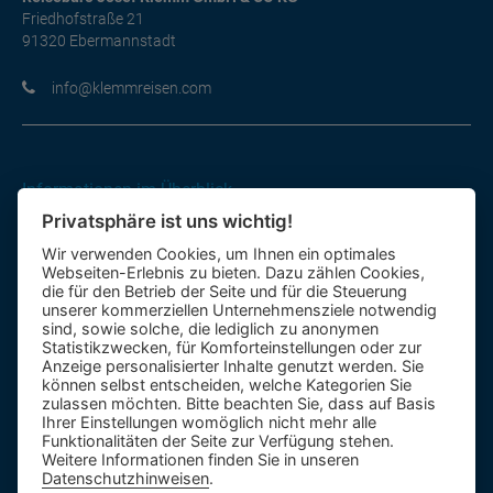
Friedhofstraße 21
91320 Ebermannstadt
moc.nesiermmelk@ofni
Informationen im Überblick
Privatsphäre ist uns wichtig!
Gutscheine
Wir verwenden Cookies, um Ihnen ein optimales
Kontakt-Formular
Webseiten-Erlebnis zu bieten. Dazu zählen Cookies,
Anfahrt
die für den Betrieb der Seite und für die Steuerung
unserer kommerziellen Unternehmensziele notwendig
sind, sowie solche, die lediglich zu anonymen
Mietbus
Statistikzwecken, für Komforteinstellungen oder zur
Anzeige personalisierter Inhalte genutzt werden. Sie
Reisebewertung
können selbst entscheiden, welche Kategorien Sie
Reiseinformationen A – Z
zulassen möchten. Bitte beachten Sie, dass auf Basis
Ihrer Einstellungen womöglich nicht mehr alle
Funktionalitäten der Seite zur Verfügung stehen.
Weitere Informationen finden Sie in unseren
Datenschutzhinweisen
.