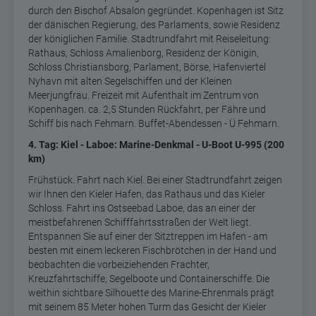
durch den Bischof Absalon gegründet. Kopenhagen ist Sitz
der dänischen Regierung, des Parlaments, sowie Residenz
der königlichen Familie. Stadtrundfahrt mit Reiseleitung:
Rathaus, Schloss Amalienborg, Residenz der Königin,
Schloss Christiansborg, Parlament, Börse, Hafenviertel
Nyhavn mit alten Segelschiffen und der Kleinen
Meerjungfrau. Freizeit mit Aufenthalt im Zentrum von
Kopenhagen. ca. 2,5 Stunden Rückfahrt, per Fähre und
Schiff bis nach Fehmarn. Buffet-Abendessen - Ü Fehmarn.
4. Tag: Kiel - Laboe: Marine-Denkmal - U-Boot U-995 (200
km)
Frühstück. Fahrt nach Kiel. Bei einer Stadtrundfahrt zeigen
wir Ihnen den Kieler Hafen, das Rathaus und das Kieler
Schloss. Fahrt ins Ostseebad Laboe, das an einer der
meistbefahrenen Schifffahrtsstraßen der Welt liegt.
Entspannen Sie auf einer der Sitztreppen im Hafen - am
besten mit einem leckeren Fischbrötchen in der Hand und
beobachten die vorbeiziehenden Frachter,
Kreuzfahrtschiffe, Segelboote und Containerschiffe. Die
weithin sichtbare Silhouette des Marine-Ehrenmals prägt
mit seinem 85 Meter hohen Turm das Gesicht der Kieler