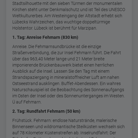
Stadtsilhouette mit den sieben Türmen der monumentalen
Kirchen steht unter Denkmalschutz und ist Teil des UNESCO
Weltkulturerbes. Am Westeingang der Altstadt erhebt sich
Lübecks Wahrzeichen, das wuchtige doppeltürmige
Holstentor. Lübeck ist berühmt für Marzipan.
1. Tag: Anreise Fehmarn (830 km)
Anreise. Die Fehmarnsundbrücke ist die einzige
Straßenverbindung, die zur Insel Fehmarn führt. Die Fahrt
über das 963,40 Meter lange und 21 Meter breite
imponierende Brückenbauwerk bietet einen herrlichen
Ausblick auf die Insel. Lassen Sie den Tag mit einem
Strandspaziergang in mineralstoffreicher Luft am nahen
Ostseestrand ausklingen. Buffet-Abendessen. Ein wahres
Naturschauspiel ist die Beobachtung des Sonnenaufgangs
im Osten der Insel oder des Sonnenunterganges im Westen.
Ü auf Fehmarn.
2. Tag: Rundfahrt Fehmarn (50 km)
Frühstück. Fehmarn: endlose Naturstrände, malerische
Binnenseen und wildromantische Steilküsten wechseln sich
auf 78 Kilometer Küstenstreifen ab. Inselrundfahrt: Der