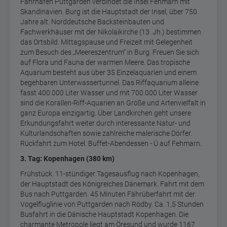
Fährhafen Puttgarden verbindet die Insel Fehmarn mit
Skandinavien. Burg ist die Hauptstadt der Insel, über 750
Jahre alt. Norddeutsche Backsteinbauten und
Fachwerkhäuser mit der Nikolaikirche (13. Jh.) bestimmen
das Ortsbild. Mittagspause und Freizeit mit Gelegenheit
zum Besuch des „Meereszentrum“ in Burg. Freuen Sie sich
auf Flora und Fauna der warmen Meere. Das tropische
Aquarium besteht aus über 35 Einzelaquarien und einem
begehbaren Unterwassertunnel. Das Riffaquarium alleine
fasst 400.000 Liter Wasser und mit 700.000 Liter Wasser
sind die Korallen-Riff-Aquarien an Größe und Artenvielfalt in
ganz Europa einzigartig. Über Landkirchen geht unsere
Erkundungsfahrt weiter durch interessante Natur- und
Kulturlandschaften sowie zahlreiche malerische Dörfer.
Rückfahrt zum Hotel. Buffet-Abendessen - Ü auf Fehmarn.
3. Tag: Kopenhagen (380 km)
Frühstück. 11-stündiger Tagesausflug nach Kopenhagen,
der Hauptstadt des Königreiches Dänemark. Fahrt mit dem
Bus nach Puttgarden. 45 Minuten Fährüberfahrt mit der
Vogelfluglinie von Puttgarden nach Rödby. Ca. 1,5 Stunden
Busfahrt in die Dänische Hauptstadt Kopenhagen. Die
charmante Metropole liegt am Öresund und wurde 1167