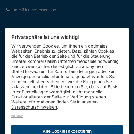
moc.nesiermmelk@ofni
Informationen im Überblick
Privatsphäre ist uns wichtig!
Gutscheine
Wir verwenden Cookies, um Ihnen ein optimales
Kontakt-Formular
Webseiten-Erlebnis zu bieten. Dazu zählen Cookies,
Anfahrt
die für den Betrieb der Seite und für die Steuerung
unserer kommerziellen Unternehmensziele notwendig
sind, sowie solche, die lediglich zu anonymen
Mietbus
Statistikzwecken, für Komforteinstellungen oder zur
Anzeige personalisierter Inhalte genutzt werden. Sie
Reisebewertung
können selbst entscheiden, welche Kategorien Sie
Reiseinformationen A – Z
zulassen möchten. Bitte beachten Sie, dass auf Basis
Ihrer Einstellungen womöglich nicht mehr alle
Funktionalitäten der Seite zur Verfügung stehen.
Weitere Informationen finden Sie in unseren
Datenschutzhinweisen
.
Impressum
1.984 Bäume
992,0t CO
Alle Cookies akzeptieren