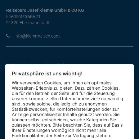
Reisebüro Josef Klemm GmbH & CO KG
Friedhofstraße 21
91320 Ebermannstadt
moc.nesiermmelk@ofni
Informationen im Überblick
Privatsphäre ist uns wichtig!
Gutscheine
Wir verwenden Cookies, um Ihnen ein optimales
Kontakt-Formular
Webseiten-Erlebnis zu bieten. Dazu zählen Cookies,
Anfahrt
die für den Betrieb der Seite und für die Steuerung
unserer kommerziellen Unternehmensziele notwendig
sind, sowie solche, die lediglich zu anonymen
Mietbus
Statistikzwecken, für Komforteinstellungen oder zur
Anzeige personalisierter Inhalte genutzt werden. Sie
Reisebewertung
können selbst entscheiden, welche Kategorien Sie
Reiseinformationen A – Z
zulassen möchten. Bitte beachten Sie, dass auf Basis
Ihrer Einstellungen womöglich nicht mehr alle
Funktionalitäten der Seite zur Verfügung stehen.