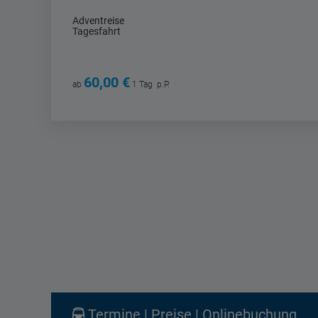
Adventreise
Tagesfahrt
60,00 €
ab
1 Tag
p.P.
Termine | Preise | Onlinebuchung