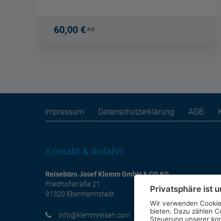
60,00 €
P.P.
Impressum
Datenschutzerklärung
AGB
Kontakt & Anfahrt
Reisebüro Josef Klemm GmbH & CO KG
Friedhofstraße 21
Privatsphäre ist u
91320 Ebermannstadt
Wir verwenden Cookies
bieten. Dazu zählen Co
moc.nesiermmelk@ofni
Steuerung unserer ko