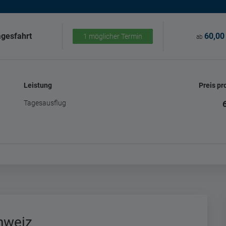
gesfahrt
60,00
1 möglicher Termin
ab
Leistung
Preis pr
Tagesausflug
hweiz