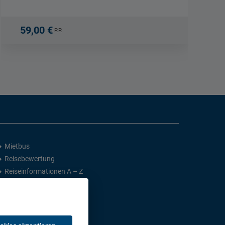
59,00 €
P.P.
Mietbus
Reisebewertung
Reiseinformationen A – Z