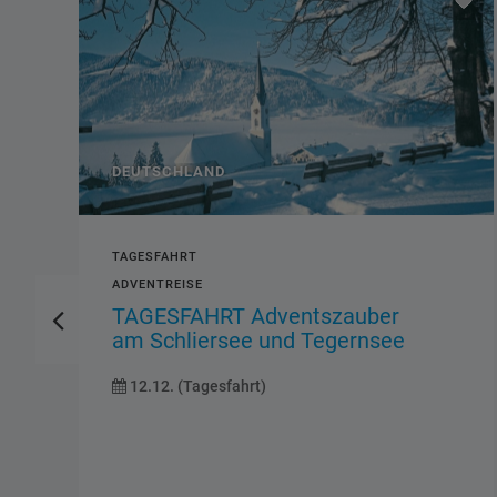
DEUTSCHLAND
TAGESFAHRT
ADVENTREISE
TAGESFAHRT Adventszauber
am Schliersee und Tegernsee
12.12. (Tagesfahrt)