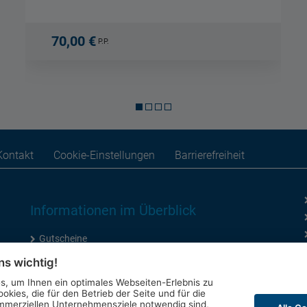
70,00 €
P.P.
Kontakt
Cookie-Einstellungen
Barrierefreiheit
Informationen im Überblick
Gutscheine
Kontakt-Formular
ns wichtig!
Anfahrt
, um Ihnen ein optimales Webseiten-Erlebnis zu
okies, die für den Betrieb der Seite und für die
mmerziellen Unternehmensziele notwendig sind,