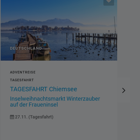
DEUTSCHLAND
ADVENTREISE
TAGESFAHRT
TAGESFAHRT Chiemsee
Inselweihnachtsmarkt Winterzauber
auf der Fraueninsel
27.11. (Tagesfahrt)