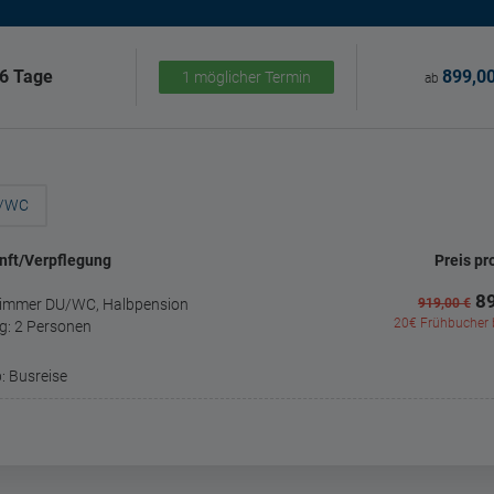
6 Tage
899,00
1 möglicher Termin
ab
U/WC
nft/Verpflegung
Preis pr
89
immer DU/WC, Halbpension
919,00 €
20€ Frühbucher b
g: 2 Personen
: Busreise