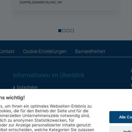
DOPPELZIMMER DU/WC ABANO TERME, HP
Kontakt
Cookie-Einstellungen
Barrierefreiheit
Informationen im Überblick
Gutscheine
Kontakt-Formular
ns wichtig!
Anfahrt
, um Ihnen ein optimales Webseiten-Erlebnis zu
okies, die für den Betrieb der Seite und für die
mmerziellen Unternehmensziele notwendig sind,
Alle C
glich zu anonymen Statistikzwecken, für
der zur Anzeige personalisierter Inhalte genutzt
lbst entscheiden, welche Kategorien Sie zulassen
Indi