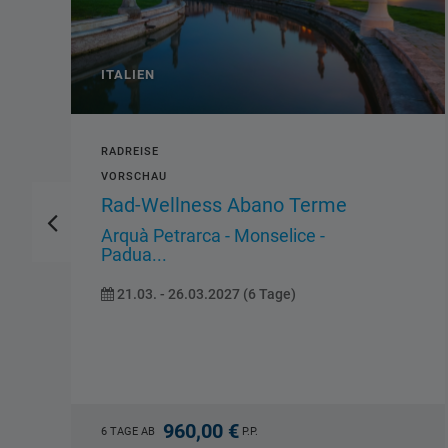
ITALIEN
STANDORTREISE
Toskana
Florenz - Pisa - Lucca -...
02.10. - 07.10.2026 (6 Tage)
990,00 €
6 TAGE AB
P.P.