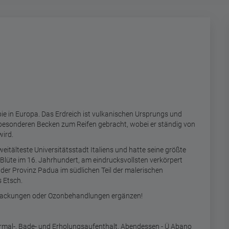
ie in Europa. Das Erdreich ist vulkanischen Ursprungs und
 besonderen Becken zum Reifen gebracht, wobei er ständig von
wird.
weitälteste Universitätsstadt Italiens und hatte seine größte
 Blüte im 16. Jahrhundert, am eindrucksvollsten verkörpert
in der Provinz Padua im südlichen Teil der malerischen
 Etsch.
packungen oder Ozonbehandlungen ergänzen!
rmal-, Bade- und Erholungsaufenthalt. Abendessen - Ü Abano