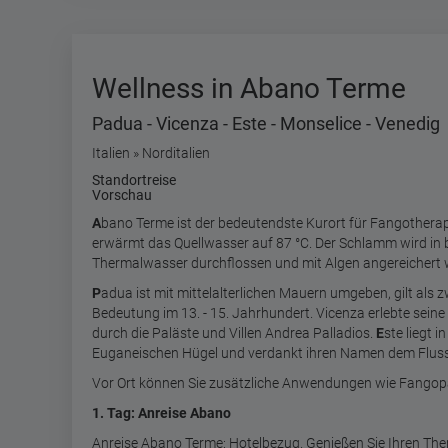
Wellness in Abano Terme
Padua - Vicenza - Este - Monselice - Venedig
Italien » Norditalien
Standortreise
Vorschau
A
bano Terme ist der bedeutendste Kurort für Fangotherap
erwärmt das Quellwasser auf 87 °C. Der Schlamm wird in
Thermalwasser durchflossen und mit Algen angereichert 
P
adua ist mit mittelalterlichen Mauern umgeben, gilt als z
Bedeutung im 13. - 15. Jahrhundert. Vicenza erlebte seine
durch die Paläste und Villen Andrea Palladios.
E
ste liegt 
Euganeischen Hügel und verdankt ihren Namen dem Fluss
Vor Ort können Sie zusätzliche Anwendungen wie Fango
1. Tag: Anreise Abano
Anreise Abano Terme: Hotelbezug. Genießen Sie Ihren The