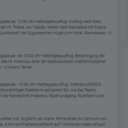
gspause. 13.00 Uhr Halbtagesausflug: Ausflug nach Este,
d der Hl. Thekla von Tiepolo. Weiter nach Monselice mit Piazza
he Landschaft der Euganeischen Hügel zum Hotel. Abendessen - Ü
gspause - ab 13.00 Uhr Halbtagesausflug: Besichtigung der
e des Hl. Antonius, einer der bedeutendsten Wallfahrtsstätten
n - Ü Abano Terme.
agspause - 13.00 Uhr Halbtagesausflug: Vicenza (UNESCO
Die prächtigen Paläste im gotischen Stil, wie das Teatro
gen die Handschrift Palladios. Stadtrundgang. Rückfahrt zum
erbe) inkl. Zugfahrt ab Abano Terme direkt ins Zentrum von
ei, 4 km vom Festland entfernt auf 118 kleinen Inseln erbaut