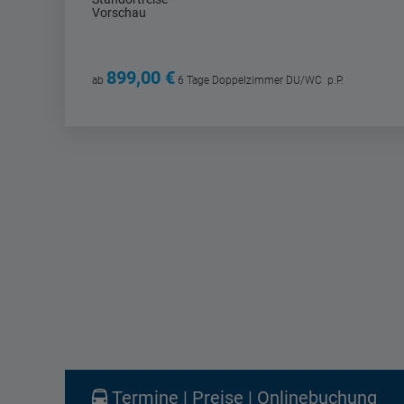
Vorschau
899,00 €
ab
6 Tage
Doppelzimmer DU/WC
p.P.
Termine | Preise | Onlinebuchung