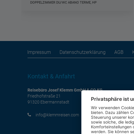
DOPPELZIMMER DU/WC, HP
Impressum
Datenschutzerklärung
AGB
Kontakt & Anfahrt
Reisebüro Josef Klemm GmbH & CO KG
Friedhofstraße 21
Privatsphäre ist u
91320 Ebermannstadt
Wir verwenden Cookies
bieten. Dazu zählen Co
moc.nesiermmelk@ofni
Steuerung unserer ko
sowie solche, die ledi
Komforteinstellungen o
werden. Sie können se