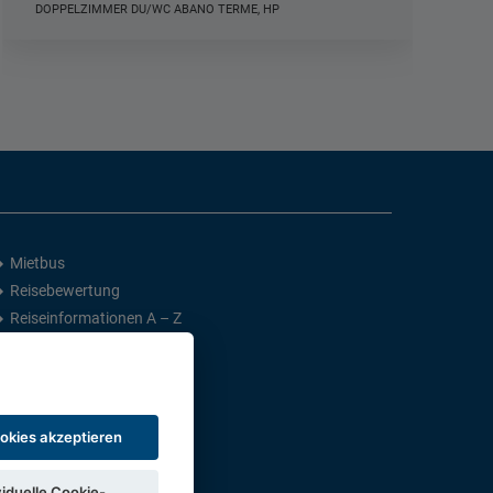
DOPPELZIMMER DU/WC EMDEN, HP
Mietbus
Reisebewertung
Reiseinformationen A – Z
ookies akzeptieren
viduelle Cookie-