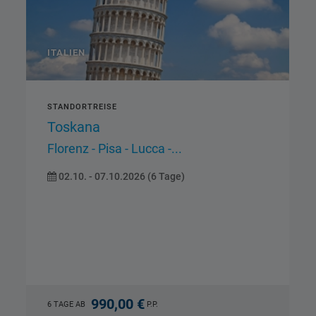
ITALIEN
RADREISE
RADREISE Wellness Abano
Terme
Arquà Petrarca - Monselice -
Padua...
20.11. - 25.11.2026 (6 Tage)
990,00 €
6 TAGE AB
P.P.