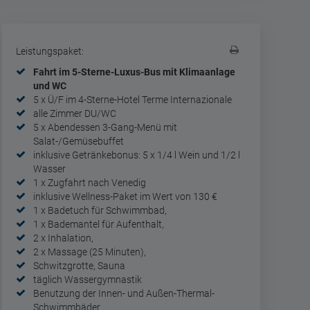
Leistungspaket:
Fahrt im 5-Sterne-Luxus-Bus mit Klimaanlage
und WC
5 x Ü/F im 4-Sterne-Hotel Terme Internazionale
alle Zimmer DU/WC
5 x Abendessen 3-Gang-Menü mit
Salat-/Gemüsebuffet
inklusive Getränkebonus: 5 x 1/4 l Wein und 1/2 l
Wasser
1 x Zugfahrt nach Venedig
inklusive Wellness-Paket im Wert von 130 €
1 x Badetuch für Schwimmbad,
1 x Bademantel für Aufenthalt,
2 x Inhalation,
2 x Massage (25 Minuten),
Schwitzgrotte, Sauna
täglich Wassergymnastik
Benutzung der Innen- und Außen-Thermal-
Schwimmbäder