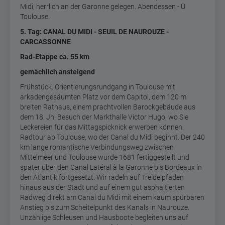
Midi, herrlich an der Garonne gelegen. Abendessen - Ü
Toulouse.
5
. Tag: CANAL DU MIDI - SEUIL DE NAUROUZE -
CARCASSONNE
Rad-Etappe ca. 55 km
gemächlich ansteigend
Frühstück. Orientierungsrundgang in Toulouse mit
arkadengesäumten Platz vor dem Capitol, dem 120 m
breiten Rathaus, einem prachtvollen Barockgebäude aus
dem 18. Jh. Besuch der Markthalle Victor Hugo, wo Sie
Leckereien für das Mittagspicknick erwerben können.
Radtour ab Toulouse, wo der Canal du Midi beginnt. Der 240
km lange romantische Verbindungsweg zwischen
Mittelmeer und Toulouse wurde 1681 fertiggestellt und
später über den Canal Latéral à la Garonne bis Bordeaux in
den Atlantik fortgesetzt. Wir radeln auf Treidelpfaden
hinaus aus der Stadt und auf einem gut asphaltierten
Radweg direkt am Canal du Midi mit einem kaum spürbaren
Anstieg bis zum Scheitelpunkt des Kanals in Naurouze.
Unzählige Schleusen und Hausboote begleiten uns auf