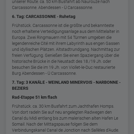
unserer Route. ca. 50 km Busfahrt ab Naurouze nach
Carcassonne. Abendessen - Ü Carcassonne.
6
. Tag: CARCASSONNE - Ruhetag
Frühstück. Carcassonne ist die größte und bekannteste
noch erhaltene Verteidigungsanlage aus dem Mittelalter in
Europa. Zwei Ringmauern mit 54 Türmen umgeben die
legendenreiche Cité mit ihrem Labyrinth aus engen Gassen
und idyllischen Plätzen. Altstadtrundgang. Nachmittag zur
freien Verfügung. Genießen Sie einen Spaziergang über die
historische Brücke in die Neustadt des 18./19 Jh. oder
besuchen Sie die im 19 Jh. von Viollet-le-Duc restaurierte
Burg Abendessen - Ü Carcassonne.
7.
Tag: 3 KANÄLE - WEINLAND MINERVOIS - NARBONNE -
BEZIERS
Rad-Etappe 51 km flach
Frühstück. ca. 30 km Busfahrt zum Jachthafen Homps.
Von dort radeln Sie auf neu angelegten Radwegen den
Canal du Midi entlang bis zum malerischen alten Hafen Le
Somail. Nach der Mittagspause folgen Sie dem
Verbindungskanal Canal de Jonction nach Sallèles d’Aude.