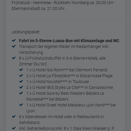
Frühstück - Heimreise - Rückkehr Nürnberg ca. 20.00 Uhr -
Ebermannstadt ca. 21.00 Uhr.
Leistungspaket:
Fahrt im 5-Sterne-Luxus-Bus mit Klimaanlage und WC
Transport der eigenen Räder im Radanhänger inkl.
Versicherung
8 x Ü/Frühstücksbuffet in 3-4-Sterne-Hotels, alle
Zimmer DU/WC
1 x Ü Hotel Ibis Riom*** bei Clermont Ferrand
2 x Ü Hotel La Fôrestière*** in Biscarrosse Plage
1 x Ü Hotel Novotel**** in Toulouse
2 x Ü Hotel IBIS Styles La Cité*** in Carcassonne
1 x Ü Hotel Sure by Best Western Béziers Le
Monestié*** bei Béziers
1 x Ü Hotel Greet Hotel Massieux Lyon Nord*** bei
Lyon
8 x Abendessen im Hotel oder in Restaurants in
Gehdistanz
inkl. Getränkebonus:
inkl. 8 x 1 Glas Wein/Wasser p. P.