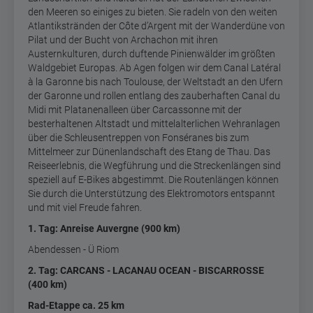
den Meeren so einiges zu bieten. Sie radeln von den weiten
Atlantikstränden der Côte d’Argent mit der Wanderdüne von
Pilat und der Bucht von Archachon mit ihren
Austernkulturen, durch duftende Pinienwälder im größten
Waldgebiet Europas. Ab Agen folgen wir dem Canal Latéral
à la Garonne bis nach Toulouse, der Weltstadt an den Ufern
der Garonne und rollen entlang des zauberhaften Canal du
Midi mit Platanenalleen über Carcassonne mit der
besterhaltenen Altstadt und mittelalterlichen Wehranlagen
über die
Schleusentreppen von Fonséranes bis
zum
Mittelmeer zur Dünenlandschaft des Etang de Thau. Das
Reiseerlebnis, die Wegführung und die Streckenlängen sind
speziell auf E-Bikes abgestimmt. Die Routenlängen können
Sie durch die Unterstützung des Elektromotors entspannt
und mit viel Freude fahren.
1. Tag: Anreise Auvergne (900 km)
Abendessen - Ü Riom
2. Tag: CARCANS - LACANAU OCEAN - BISCARROSSE
(400 km)
Rad-Etappe ca. 25 km