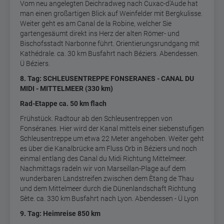
Vom neu angelegten Deichradweg nach Cuxac-d’Aude hat
man einen großartigen Blick auf Weinfelder mit Bergkulisse.
Weiter geht es am Canal de la Robine, welcher Sie
gartengesäumt direkt ins Herz der alten Römer- und
Bischofsstadt Narbonne führt. Orientierungsrundgang mit
Kathédrale. ca. 30 km Busfahrt nach Béziers. Abendessen.
Ü Béziers.
8
. Tag: SCHLEUSENTREPPE FONSERANES - CANAL DU
MIDI - MITTELMEER (330 km)
Rad-Etappe ca. 50 km
flach
Frühstück. Radtour ab den Schleusentreppen von
Fonséranes. Hier wird der Kanal mittels einer siebenstufigen
Schleusentreppe um etwa 22 Meter angehoben. Weiter geht
es über die Kanalbrücke am Fluss Orb in Béziers und noch
einmal entlang des Canal du Midi Richtung Mittelmeer.
Nachmittags radeln wir von Marseillan-Plage auf dem
wunderbaren Landstreifen zwischen dem Ètang de Thau
und dem Mittelmeer durch die Dünenlandschaft Richtung
Sète. ca. 330 km Busfahrt nach Lyon. Abendessen - Ü Lyon
9
. Tag: Heimreise 850 km