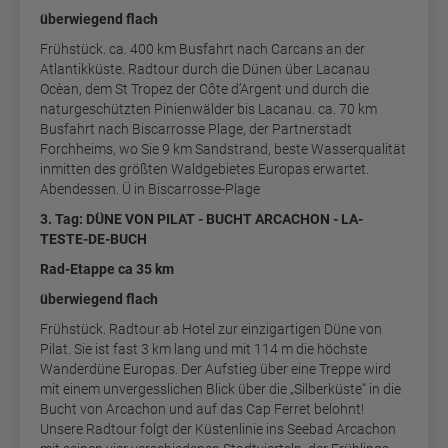
überwiegend flach
Frühstück. ca. 400 km Busfahrt nach Carcans an der
Atlantikküste. Radtour durch die Dünen über Lacanau
Ocèan, dem St Tropez der Côte d’Argent und durch die
naturgeschützten Pinienwälder bis Lacanau. ca. 70 km
Busfahrt nach Biscarrosse Plage, der Partnerstadt
Forchheims, wo Sie 9 km Sandstrand, beste Wasserqualität
inmitten des größten Waldgebietes Europas erwartet.
Abendessen. Ü in Biscarrosse-Plage
3. Tag: DÜNE VON PILAT - BUCHT ARCACHON - LA-
TESTE-DE-BUCH
Rad-Etappe ca 35 km
überwiegend flach
Frühstück. Radtour ab Hotel zur einzigartigen Düne von
Pilat. Sie ist fast 3 km lang und mit 114 m die höchste
Wanderdüne Europas. Der Aufstieg über eine Treppe wird
mit einem unvergesslichen Blick über die „Silberküste“ in die
Bucht von Arcachon und auf das Cap Ferret belohnt!
Unsere Radtour folgt der Küstenlinie ins Seebad Arcachon