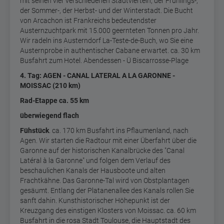
mit seinen vier verschiedenen Stadtvierteln, der Frühlings-,
der Sommer-, der Herbst- und der Winterstadt. Die Bucht
von Arcachon ist Frankreichs bedeutendster
Austernzuchtpark mit 15.000 geernteten Tonnen pro Jahr.
Wir radeln ins Austerndorf La-Teste-de-Buch, wo Sie eine
Austernprobe in authentischer Cabane erwartet. ca. 30 km
Busfahrt zum Hotel. Abendessen - Ü Biscarrosse-Plage
4
. Tag: AGEN - CANAL LATERAL A LA GARONNE -
MOISSAC (210 km)
Rad-Etappe ca. 55 km
überwiegend flach
Fühstück
. ca. 170 km Busfahrt ins Pflaumenland, nach
Agen. Wir starten die Radtour mit einer Überfahrt über die
Garonne auf der historischen Kanalbrücke des "Canal
Latéral à la Garonne" und folgen dem Verlauf des
beschaulichen Kanals der Hausboote und alten
Frachtkähne. Das Garonne-Tal wird von Obstplantagen
gesäumt. Entlang der Platanenallee des Kanals rollen Sie
sanft dahin. Kunsthistorischer Höhepunkt ist der
Kreuzgang des einstigen Klosters von Moissac. ca. 60 km
Busfahrt in die rosa Stadt Toulouse, die Hauptstadt des