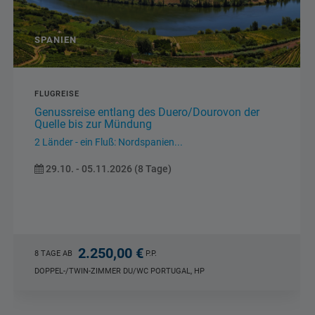
GRIECHENLAND
FLUGREISE
STUDIENREISE
Zauber der Kykladen
Griechische Inselwelt: Santorini - Naxos -...
16.10. - 23.10.2026 (8 Tage)
2.590,00 €
8 TAGE AB
P.P.
DOPPELZIMMER DU/WC KYKLADEN, HP