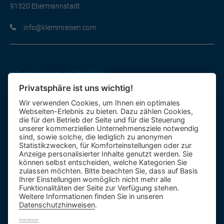
91320 Ebermannstadt
moc.nesiermmelk@ofni
Informationen im Überblick
Privatsphäre ist uns wichtig!
Gutscheine
Wir verwenden Cookies, um Ihnen ein optimales
Kontakt-Formular
Webseiten-Erlebnis zu bieten. Dazu zählen Cookies,
Anfahrt
die für den Betrieb der Seite und für die Steuerung
unserer kommerziellen Unternehmensziele notwendig
sind, sowie solche, die lediglich zu anonymen
Mietbus
Statistikzwecken, für Komforteinstellungen oder zur
Anzeige personalisierter Inhalte genutzt werden. Sie
Reisebewertung
können selbst entscheiden, welche Kategorien Sie
Reiseinformationen A – Z
zulassen möchten. Bitte beachten Sie, dass auf Basis
Ihrer Einstellungen womöglich nicht mehr alle
Funktionalitäten der Seite zur Verfügung stehen.
Weitere Informationen finden Sie in unseren
Datenschutzhinweisen
.
Impressum