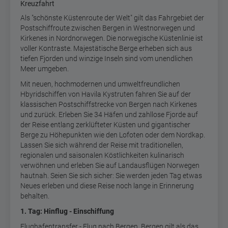
Kreuzfahrt
Als "schönste Küstenroute der Welt" gilt das Fahrgebiet der
Postschiffroute zwischen Bergen in Westnorwegen und
Kirkenes in Nordnorwegen. Die norwegische Küstenlinie ist
voller Kontraste. Majestätische Berge erheben sich aus
tiefen Fjorden und winzige Inseln sind vom unendlichen
Meer umgeben.
Mit neuen, hochmodernen und umweltfreundlichen
Hbyridschiffen von Havila Kystruten fahren Sie auf der
klassischen Postschiffstrecke von Bergen nach Kirkenes
und zurück. Erleben Sie 34 Häfen und zahllose Fjorde auf
der Reise entlang zerklüfteter Küsten und gigantischer
Berge zu Höhepunkten wie den Lofoten oder dem Nordkap.
Lassen Sie sich während der Reise mit traditionellen,
regionalen und saisonalen Köstlichkeiten kulinarisch
verwöhnen und erleben Sie auf Landausflügen Norwegen
hautnah. Seien Sie sich sicher: Sie werden jeden Tag etwas
Neues erleben und diese Reise noch lange in Erinnerung
behalten.
1. Tag: Hinflug - Einschiffung
Flughafentransfer - Flug nach Bergen. Bergen gilt als das