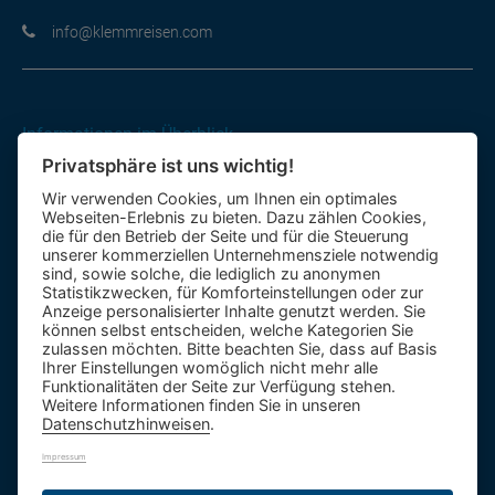
moc.nesiermmelk@ofni
Informationen im Überblick
Privatsphäre ist uns wichtig!
Gutscheine
Wir verwenden Cookies, um Ihnen ein optimales
Kontakt-Formular
Webseiten-Erlebnis zu bieten. Dazu zählen Cookies,
Anfahrt
die für den Betrieb der Seite und für die Steuerung
unserer kommerziellen Unternehmensziele notwendig
sind, sowie solche, die lediglich zu anonymen
Mietbus
Statistikzwecken, für Komforteinstellungen oder zur
Anzeige personalisierter Inhalte genutzt werden. Sie
Reisebewertung
können selbst entscheiden, welche Kategorien Sie
Reiseinformationen A – Z
zulassen möchten. Bitte beachten Sie, dass auf Basis
Ihrer Einstellungen womöglich nicht mehr alle
Funktionalitäten der Seite zur Verfügung stehen.
Weitere Informationen finden Sie in unseren
Datenschutzhinweisen
.
Impressum
1.984 Bäume