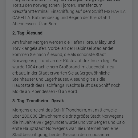
Tor zu den norwegischen Fjorden. Transfer zum
Kreuzfahrtterminal.
Einschiffung auf dem Schiff MS HAVILA
CAPELLA. Kabinenbezug und Beginn der Kreuzfahrt.
Abendessen - Ü an Bord.
2. Tag: Ålesund
Am frühen Morgen werden die Häfen Florø, Måløy und
Torvik angelaufen. Vorbei an der Halbinsel Stadlandet
kommen Sie nach Ålesund, die als schönste Stadt
Norwegens gilt und an der Küste auf drei Inseln liegt. Sie
wurde 1904 nach einem Großbrand im Jugendstil neu
erbaut. In der Stadt erwarten Sie außergewöhnliche
Steinhäuser und Lagerhäuser. Alesund gilt als die
Hauptstadt des Fischfangs. Nachts läuft das Schiff noch
Molde an. Abendessen - Ü an Bord.
3. Tag: Trondheim - Rørvik
Morgens erreicht das Schiff Trondheim, mit mittlerweile
über 200.000 Einwohnern die drittgrößte Stadt Norwegens,
die im Jahre 997 gegründet wurde und vor Bergen und Oslo
erste Hauptstadt Norwegens war. Sie unternehmen eine
Stadtbesichtigung, bei der Sie auch den imposanten