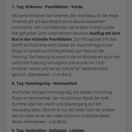
7. Tag: Kirkenes - Pasvikdalen - Vardø
Morgens erreichen Sie Kirkenes, den Wendepunkt der Reise.
Kirkenes gilt als das älteste Stück des europäischen
Kontinents - ein 3,69 Milliarden Jahre alter Kristall wurde
hier gefunden. Dort unternehmen Sie einen
Ausflug mit dem
Bus in das reizvolle Pasvikdalen
. Zur Mittagszeit tritt das
Schiff die Rückreise nach Süden an. Nachmittags kurzer
Stopp in Vardøhus mit Möglichkeit zum Besuch der
Festung. Die Festung ist sowohl die nördlichste als auch die
östlichste Festung Norwegens und wurde um 1300
errichtet. Heute wird sie als Schule für Seestreitkräfte
genutzt. Abendessen - Ü an Bord.
8. Tag: Honningsvåg - Hammerfest
Am frühen Morgen Honningsvåg, am späten Vormittag
Stopp in Hammerfest, der nördlichsten Stadt der Welt.
Bummel über den Markt und Spaziergang auf den
Hausberg Salen. Obwohl er nur 86 Meter hoch ist, erleben
Sie von oben einen der vielen schönen Ausblicke dieser
Reise. Abendessen - Ü an Bord.
9. Tag: Vesterålen - Raftsund - Lofoten