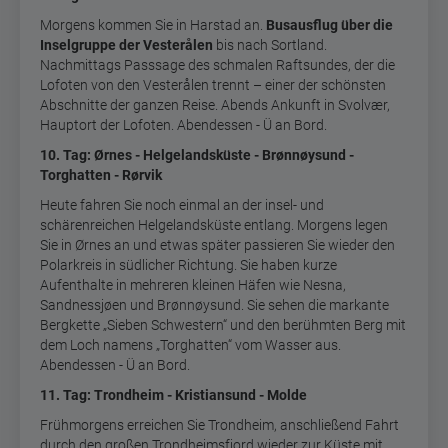
Morgens kommen Sie in Harstad an.
Busausflug über die
Inselgruppe der Vesterålen
bis nach Sortland.
Nachmittags Passsage des schmalen Raftsundes, der die
Lofoten von den Vesterålen trennt – einer der schönsten
Abschnitte der ganzen Reise. Abends Ankunft in Svolvær,
Hauptort der Lofoten. Abendessen - Ü an Bord.
10. Tag: Ørnes - Helgelandsküste - Brønnøysund -
Torghatten - Rørvik
Heute fahren Sie noch einmal an der insel- und
schärenreichen Helgelandsküste entlang. Morgens legen
Sie in Ørnes an und etwas später passieren Sie wieder den
Polarkreis in südlicher Richtung. Sie haben kurze
Aufenthalte in mehreren kleinen Häfen wie Nesna,
Sandnessjøen und Brønnøysund. Sie sehen die markante
Bergkette „Sieben Schwestern“ und den berühmten Berg mit
dem Loch namens „Torghatten“ vom Wasser aus.
Abendessen - Ü an Bord.
11. Tag: Trondheim - Kristiansund - Molde
Frühmorgens erreichen Sie Trondheim, anschließend Fahrt
durch den großen Trondheimsfjord wieder zur Küste mit