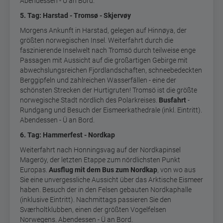
Abendessen - Ü an Bord.
5. Tag: Harstad - Tromsø - Skjervøy
Morgens Ankunft in Harstad, gelegen auf Hinnøya, der
größten norwegischen Insel. Weiterfahrt durch die
faszinierende Inselwelt nach Tromsö durch teilweise enge
Passagen mit Aussicht auf die großartigen Gebirge mit
abwechslungsreichen Fjordlandschaften, schneebedeckten
Berggipfeln und zahlreichen Wasserfällen - eine der
schönsten Strecken der Hurtigruten! Tromsö ist die größte
norwegische Stadt nördlich des Polarkreises.
Busfahrt
-
Rundgang und Besuch der Eismeerkathedrale (inkl. Eintritt).
Abendessen - Ü an Bord.
6. Tag: Hammerfest - Nordkap
Weiterfahrt nach Honningsvag auf der Nordkapinsel
Mageröy, der letzten Etappe zum nördlichsten Punkt
Europas.
Ausflug mit dem Bus zum Nordkap
, von wo aus
Sie eine unvergessliche Aussicht über das Arktische Eismeer
haben. Besuch der in den Felsen gebauten Nordkaphalle
(inklusive Eintritt). Nachmittags passieren Sie den
Sværholtklubben, einen der größten Vogelfelsen
Norwegens. Abendessen - Ü an Bord.