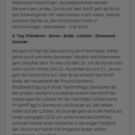
Nidarosdom besichtigen, das bedeutendste sakrale
Bauwerk des Landes. Zurück auf dem Schiff geht es durch
den Schärengarten mit vielen kleinen Inseln weiter. Abends
erreichen Sie Rørvik, den nördlichsten Hafen in
Mittelnorwegen. Abendessen - Ü an Bord.
4. Tag: Polarkreis - Ørnes - Bodø - Lofoten -
Stamsund -
Svolvær
Morgens erfolgt die Überquerung des Polarkreises. Weiter
gehts durch arktische Gewässer. Nördlich des Polarkreises
geht zwischen dem 19. Mai und dem 26. Juli die Sonne nicht
unter und im Winter vom 22. November bis zum 21. Januar
geht die Sonne nicht auf. Über Ørnes erreicht das Schiff
Bodø, der Hauptstadt der Provinz Nordland.
Stadtbesichtigung in Bodø. Nachmittags überqueren Sie
den großen Vestfjord und abends erreicht das Schiff die
Inselgruppe der Lofoten mit der mächtigen Lofotenwand.
Ihr Schiff legt in Stamsund und Svolvær an, den beiden
Häfen auf den Lofoten. Ab Svolvær geht es in den Raftsund
hinein und gegen 23.30 Uhr unternimmt das Schiff bei
schönem Wetter einen Abstecher in den engen Trollfjord,
den Sie sich auf keinen Fall entgehen lassen sollten.