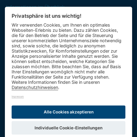
Informationen im Überblick
Privatsphäre ist uns wichtig!
Gutscheine
Wir verwenden Cookies, um Ihnen ein optimales
Kontakt-Formular
Webseiten-Erlebnis zu bieten. Dazu zählen Cookies,
Anfahrt
die für den Betrieb der Seite und für die Steuerung
unserer kommerziellen Unternehmensziele notwendig
sind, sowie solche, die lediglich zu anonymen
Mietbus
Statistikzwecken, für Komforteinstellungen oder zur
Anzeige personalisierter Inhalte genutzt werden. Sie
Reisebewertung
können selbst entscheiden, welche Kategorien Sie
Reiseinformationen A – Z
zulassen möchten. Bitte beachten Sie, dass auf Basis
Ihrer Einstellungen womöglich nicht mehr alle
Funktionalitäten der Seite zur Verfügung stehen.
Weitere Informationen finden Sie in unseren
Datenschutzhinweisen
.
Impressum
1.984 Bäume
992,0t CO
Alle Cookies akzeptieren
2
ID: DE27006
Individuelle Cookie-Einstellungen