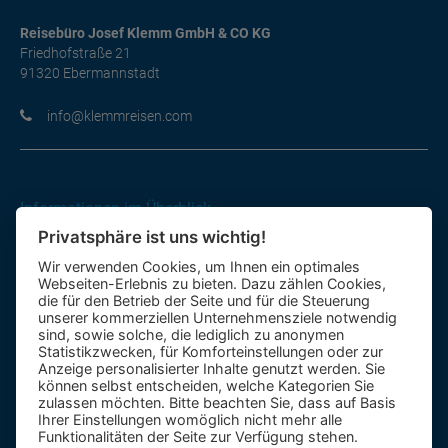
Reisebüro Josef Klemm GmbH & CO KG
Friedhofstraße 21
91320 Ebermannstadt
moc.nesiermmelk@ofni
Informationen im Überblick
Privatsphäre ist uns wichtig!
Gutscheine
Wir verwenden Cookies, um Ihnen ein optimales
Kontakt-Formular
Webseiten-Erlebnis zu bieten. Dazu zählen Cookies,
Anfahrt
die für den Betrieb der Seite und für die Steuerung
unserer kommerziellen Unternehmensziele notwendig
sind, sowie solche, die lediglich zu anonymen
Mietbus
Statistikzwecken, für Komforteinstellungen oder zur
Anzeige personalisierter Inhalte genutzt werden. Sie
Reisebewertung
können selbst entscheiden, welche Kategorien Sie
Reiseinformationen A – Z
zulassen möchten. Bitte beachten Sie, dass auf Basis
Ihrer Einstellungen womöglich nicht mehr alle
Funktionalitäten der Seite zur Verfügung stehen.