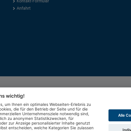
Kontakt-Formular
Anfahrt
ns wichtig!
, um Ihnen ein optimales Webseiten-Erlebnis zu
okies, die für den Betrieb der Seite und für die
mmerziellen Unternehmensziele notwendig sind,
Alle C
glich zu anonymen Statistikzwecken, für
der zur Anzeige personalisierter Inhalte genutzt
lbst entscheiden, welche Kategorien Sie zulassen
Indi