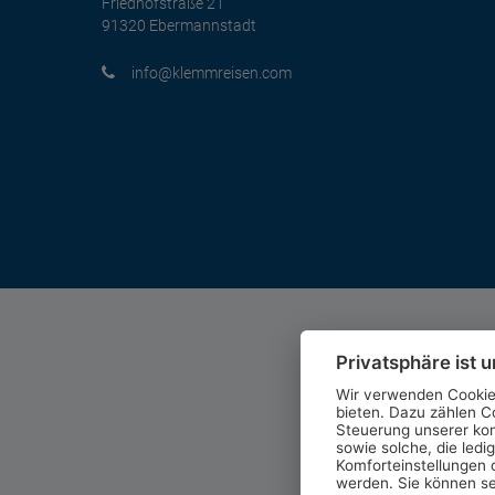
Friedhofstraße 21
91320 Ebermannstadt
moc.nesiermmelk@ofni
Privatsphäre ist u
Wir verwenden Cookies
bieten. Dazu zählen Co
Steuerung unserer ko
sowie solche, die ledi
Komforteinstellungen o
werden. Sie können se