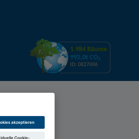
1.984 Bäume
992,0t CO
2
ID: DE27006
ookies akzeptieren
viduelle Cookie-