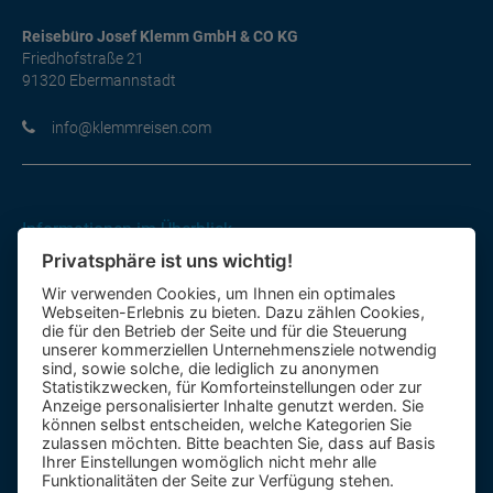
Reisebüro Josef Klemm GmbH & CO KG
Friedhofstraße 21
91320 Ebermannstadt
moc.nesiermmelk@ofni
Informationen im Überblick
Privatsphäre ist uns wichtig!
Gutscheine
Wir verwenden Cookies, um Ihnen ein optimales
Kontakt-Formular
Webseiten-Erlebnis zu bieten. Dazu zählen Cookies,
Anfahrt
die für den Betrieb der Seite und für die Steuerung
unserer kommerziellen Unternehmensziele notwendig
sind, sowie solche, die lediglich zu anonymen
Mietbus
Statistikzwecken, für Komforteinstellungen oder zur
Anzeige personalisierter Inhalte genutzt werden. Sie
Reisebewertung
können selbst entscheiden, welche Kategorien Sie
Reiseinformationen A – Z
zulassen möchten. Bitte beachten Sie, dass auf Basis
Ihrer Einstellungen womöglich nicht mehr alle
Funktionalitäten der Seite zur Verfügung stehen.