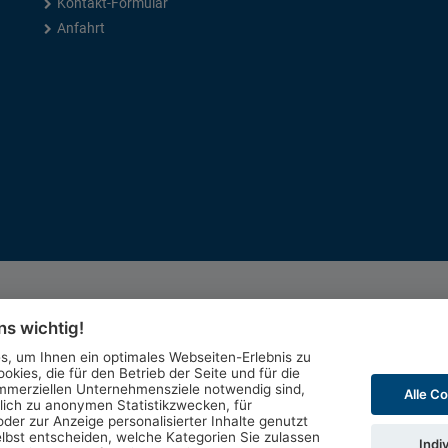
Kontakt-Formular
Anfahrt
ns wichtig!
, um Ihnen ein optimales Webseiten-Erlebnis zu
okies, die für den Betrieb der Seite und für die
mmerziellen Unternehmensziele notwendig sind,
Alle C
glich zu anonymen Statistikzwecken, für
der zur Anzeige personalisierter Inhalte genutzt
lbst entscheiden, welche Kategorien Sie zulassen
Indi