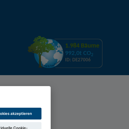
1.984 Bäume
992,0t CO
2
ID: DE27006
ookies akzeptieren
viduelle Cookie-