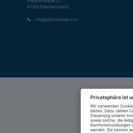
Friedhofstraße 21
91320 Ebermannstadt
moc.nesiermmelk@ofni
Privatsphäre ist u
Wir verwenden Cookies
bieten. Dazu zählen Co
Steuerung unserer ko
sowie solche, die ledi
Komforteinstellungen o
werden. Sie können se