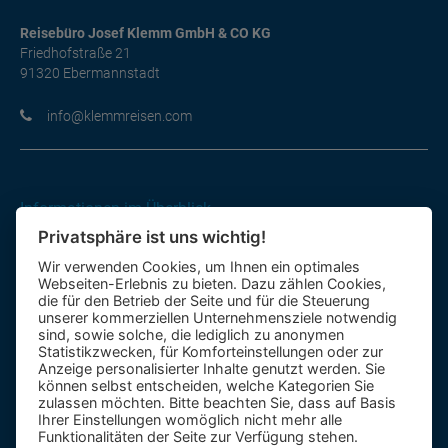
Reisebüro Josef Klemm GmbH & CO KG
Friedhofstraße 21
91320 Ebermannstadt
moc.nesiermmelk@ofni
Informationen im Überblick
Privatsphäre ist uns wichtig!
Gutscheine
Wir verwenden Cookies, um Ihnen ein optimales
Kontakt-Formular
Webseiten-Erlebnis zu bieten. Dazu zählen Cookies,
Anfahrt
die für den Betrieb der Seite und für die Steuerung
unserer kommerziellen Unternehmensziele notwendig
sind, sowie solche, die lediglich zu anonymen
Mietbus
Statistikzwecken, für Komforteinstellungen oder zur
Anzeige personalisierter Inhalte genutzt werden. Sie
Reisebewertung
können selbst entscheiden, welche Kategorien Sie
Reiseinformationen A – Z
zulassen möchten. Bitte beachten Sie, dass auf Basis
Ihrer Einstellungen womöglich nicht mehr alle
Funktionalitäten der Seite zur Verfügung stehen.