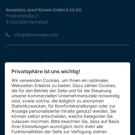
Reisebüro Josef Klemm GmbH & CO KG
Friedhofstraße 21
91320 Ebermannstadt
moc.nesiermmelk@ofni
Informationen im Überblick
Privatsphäre ist uns wichtig!
Gutscheine
Wir verwenden Cookies, um Ihnen ein optimales
Kontakt-Formular
Webseiten-Erlebnis zu bieten. Dazu zählen Cookies,
Anfahrt
die für den Betrieb der Seite und für die Steuerung
unserer kommerziellen Unternehmensziele notwendig
sind, sowie solche, die lediglich zu anonymen
Mietbus
Statistikzwecken, für Komforteinstellungen oder zur
Anzeige personalisierter Inhalte genutzt werden. Sie
Reisebewertung
können selbst entscheiden, welche Kategorien Sie
Reiseinformationen A – Z
zulassen möchten. Bitte beachten Sie, dass auf Basis
Ihrer Einstellungen womöglich nicht mehr alle
Funktionalitäten der Seite zur Verfügung stehen.